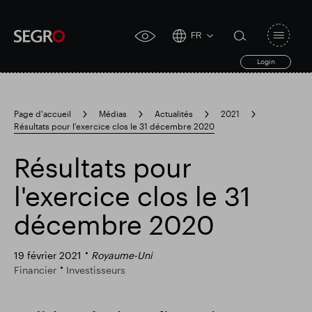
FR
Open
click
navigat
search
Login
for
toggle
form
accessibility
tool
Page d'accueil
Médias
Actualités
2021
Résultats pour l'exercice clos le 31 décembre 2020
Search
Clea
Dégager
for
Submit
sub
Résultats pour
search
Recherche populaire
l'exercice clos le 31
décembre 2020
Responsable SEGRO
19 février 2021
Royaume-Uni
Financier
Investisseurs
Domaine commercial de Slough