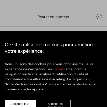
Rester en contact
https://www.linkedin.com/
https://www.youtube.com/
https://twitter.com/segrop
Ce site utilise des cookies pour améliorer
SEGRO
votre expérience.
Siège social : 1 New Burlington Place, Londres W1S 2HR
Numéro d'enregistrement au Royaume-Uni 167591
Lieu d'immatriculation : Angleterre et Pays de Galles
Nous utilisons des cookies pour vous offrir une meilleure
expérience de navigation. Les
cookies
améliorent la
navigation sur le site, analysent l'utilisation du site et
contribuent à nos efforts de marketing. En cliquant sur
© SEGRO 2022
"Accepter tous les cookies", vous acceptez le stockage de
cookies sur votre appareil.
Clause de non-responsabilité
Politique de confidentialité
Politique de cookies
Accepter tout
Afficher les