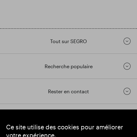
Tout sur SEGRO
Recherche populaire
Rester en contact
https://www.linkedin.com/
https://www.youtube.com/
https://twitter.com/segrop
Ce site utilise des cookies pour améliorer
SEGRO
votre expérience.
Siège social : 1 New Burlington Place, Londres W1S 2HR