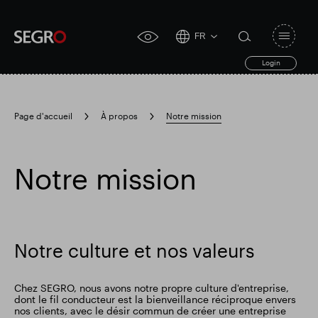
FR
Open
click
navigat
search
Login
for
toggle
form
accessibility
tool
Page d'accueil
À propos
Notre mission
Search
Clea
Dégager
for
Submit
sub
Notre mission
search
Recherche populaire
Responsable SEGRO
Notre culture et nos valeurs
Domaine commercial de Slough
Chez SEGRO, nous avons notre propre culture d'entreprise,
dont le fil conducteur est la bienveillance réciproque envers
nos clients, avec le désir commun de créer une entreprise