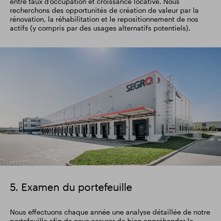
entre taux d'occupation et croissance locative. Nous
recherchons des opportunités de création de valeur par la
rénovation, la réhabilitation et le repositionnement de nos
actifs (y compris par des usages alternatifs potentiels).
image
5. Examen du portefeuille
Nous effectuons chaque année une analyse détaillée de notre
portefeuille afin de nous assurer de bien appréhender le