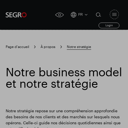
FR
Open
click
navigat
search
Login
for
toggle
form
accessibility
tool
Page d'accueil
À propos
Notre stratégie
Search
Clea
Dégager
for
Submit
sub
Notre business model
search
Recherche populaire
et notre stratégie
Responsable SEGRO
Notre stratégie repose sur une compréhension approfondie
Domaine commercial de Slough
des besoins de nos clients et des marchés sur lesquels nous
opérons. Celle-ci guide nos décisions quotidiennes ainsi que