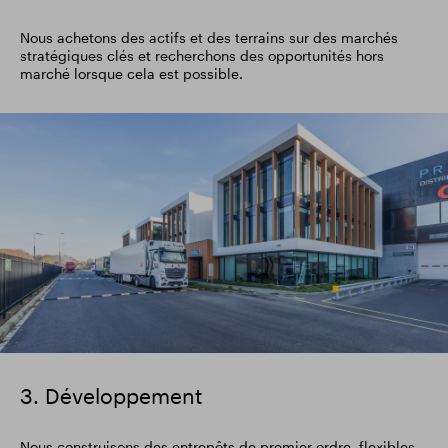
Nous achetons des actifs et des terrains sur des marchés
stratégiques clés et recherchons des opportunités hors
marché lorsque cela est possible.
image
3. Développement
Nous construisons des entrepôts de premier ordre, flexibles