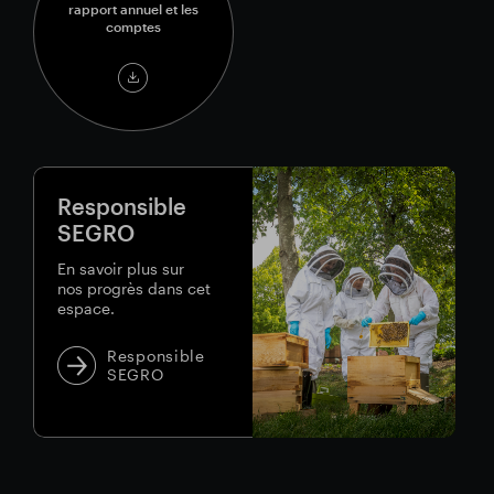
rapport annuel et les
comptes
SEGRO
Annual
Report
&
Accounts
2025
Responsible
SEGRO
En savoir plus sur
nos progrès dans cet
espace.
Responsible
SEGRO