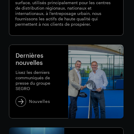
surface, utilisés principalement pour les centres
de distribution régionaux, nationaux et
Résultats financiers
Mise à jour commerciale
internationaux, à l'entreposage urbain, nous
fournissons les actifs de haute qualité qui
permettent à nos clients de prospérer.
Parc intelligent
Dernières
nouvelles
Lisez les derniers
communiqués de
presse du groupe
SEGRO
Nouvelles
SEGRO
V-