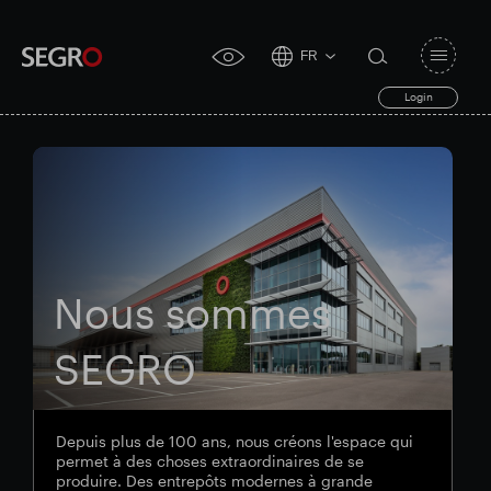
FR
Open
click
navigat
search
Login
for
toggle
form
accessibility
tool
Search
Clea
Dégager
for
Submit
sub
search
Recherche populaire
Nous sommes
Responsable SEGRO
SEGRO
Domaine commercial de Slough
Depuis plus de 100 ans, nous créons l'espace qui
permet à des choses extraordinaires de se
produire. Des entrepôts modernes à grande