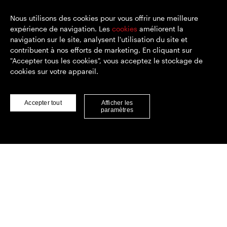
Nous utilisons des cookies pour vous offrir une meilleure
expérience de navigation. Les
cookies
améliorent la
Rester en contact
navigation sur le site, analysent l'utilisation du site et
contribuent à nos efforts de marketing. En cliquant sur
"Accepter tous les cookies", vous acceptez le stockage de
cookies sur votre appareil.
https://www.linkedin.com/
https://www.youtube.com/
https://twitter.com/segrop
SEGRO
Accepter tout
Afficher les
paramètres
Siège social : 1 New Burlington Place, Londres W1S 2HR
Numéro d'enregistrement au Royaume-Uni 167591
Lieu d'immatriculation : Angleterre et Pays de Galles
© SEGRO 2022
Clause de non-responsabilité
Lorsque vous visitez un site Web, il peut stocker ou
Politique de confidentialité
récupérer des informations sur votre navigateur,
principalement sous la forme de cookies. Ces informations
Politique de cookies
peuvent concerner vos préférences ou votre appareil et