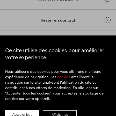
Rester en contact
https://www.linkedin.com/
https://www.youtube.com/
https://twitter.com/segrop
Ce site utilise des cookies pour améliorer
SEGRO
votre expérience.
Siège social : 1 New Burlington Place, Londres W1S 2HR
Numéro d'enregistrement au Royaume-Uni 167591
Lieu d'immatriculation : Angleterre et Pays de Galles
Nous utilisons des cookies pour vous offrir une meilleure
expérience de navigation. Les
cookies
améliorent la
navigation sur le site, analysent l'utilisation du site et
contribuent à nos efforts de marketing. En cliquant sur
© SEGRO 2022
"Accepter tous les cookies", vous acceptez le stockage de
cookies sur votre appareil.
Clause de non-responsabilité
Politique de confidentialité
Politique de cookies
Accepter tout
Afficher les