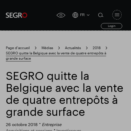
FR
Open
click
navigat
search
Login
for
toggle
form
accessibility
tool
Page d'accueil
Médias
Actualités
2018
SEGRO quitte la Belgique avec la vente de quatre entrepôts à
Search
grande surface
Clea
Dégager
for
Submit
sub
search
SEGRO quitte la
Recherche populaire
Belgique avec la vente
Responsable SEGRO
de quatre entrepôts à
grande surface
Domaine commercial de Slough
26 octobre 2018
Entreprise
Acquisitions et cessions
Investisseurs