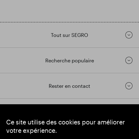
Tout sur SEGRO
Recherche populaire
Rester en contact
https://www.linkedin.com/
https://www.youtube.com/
https://twitter.com/segrop
Ce site utilise des cookies pour améliorer
SEGRO
votre expérience.
Siège social : 1 New Burlington Place, Londres W1S 2HR