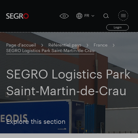
FR
Open
click
navigat
search
Login
for
toggle
form
accessibility
tool
Page d'accueil
Référentiel pays
France
SEGRO Logistics Park Saint-Martin-de-Crau
Search
Clea
Dégager
for
Submit
SEGRO Logistics Park
sub
search
Recherche populaire
Saint-Martin-de-Crau
Responsable SEGRO
Explore this section
Domaine commercial de Slough