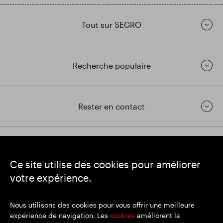
Tout sur SEGRO
Recherche populaire
Rester en contact
https://www.linkedin.com/
https://www.youtube.com/
https://twitter.com/segrop
Ce site utilise des cookies pour améliorer
SEGRO
votre expérience.
Siège social : 1 New Burlington Place, Londres W1S 2HR
Numéro d'enregistrement au Royaume-Uni 167591
Lieu d'immatriculation : Angleterre et Pays de Galles
Nous utilisons des cookies pour vous offrir une meilleure
expérience de navigation. Les
cookies
améliorent la