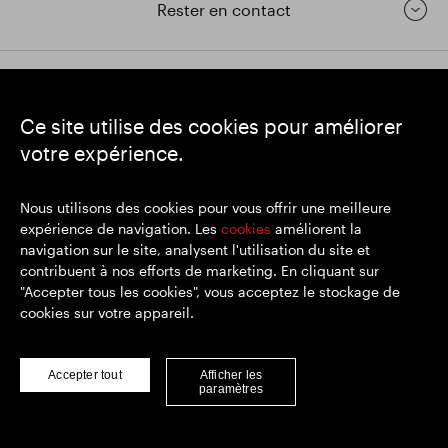
Rester en contact
https://www.linkedin.com/
https://www.youtube.com/
https://twitter.com/segrop
Ce site utilise des cookies pour améliorer
SEGRO
votre expérience.
Siège social : 1 New Burlington Place, Londres W1S 2HR
Numéro d'enregistrement au Royaume-Uni 167591
Lieu d'immatriculation : Angleterre et Pays de Galles
Nous utilisons des cookies pour vous offrir une meilleure
expérience de navigation. Les
cookies
améliorent la
navigation sur le site, analysent l'utilisation du site et
contribuent à nos efforts de marketing. En cliquant sur
© SEGRO 2022
"Accepter tous les cookies", vous acceptez le stockage de
cookies sur votre appareil.
Clause de non-responsabilité
Politique de confidentialité
Politique de cookies
Accepter tout
Afficher les
paramètres