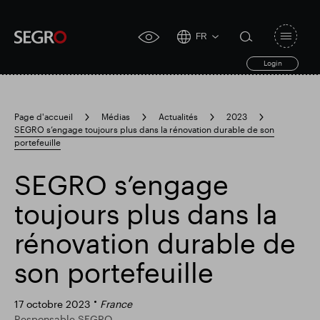
FR
Open
click
navigat
search
Login
for
toggle
form
accessibility
tool
Page d'accueil
Médias
Actualités
2023
SEGRO s’engage toujours plus dans la rénovation durable de son
Search
portefeuille
Clea
Dégager
for
Submit
sub
search
SEGRO s’engage
Recherche populaire
toujours plus dans la
Responsable SEGRO
rénovation durable de
son portefeuille
Domaine commercial de Slough
17 octobre 2023
France
Responsable SEGRO