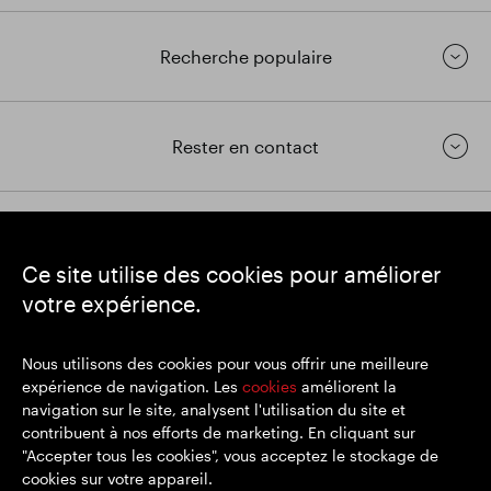
Recherche populaire
Rester en contact
https://www.linkedin.com/
https://www.youtube.com/
https://twitter.com/segrop
Ce site utilise des cookies pour améliorer
SEGRO
votre expérience.
Siège social : 1 New Burlington Place, Londres W1S 2HR
Numéro d'enregistrement au Royaume-Uni 167591
Lieu d'immatriculation : Angleterre et Pays de Galles
Nous utilisons des cookies pour vous offrir une meilleure
expérience de navigation. Les
cookies
améliorent la
navigation sur le site, analysent l'utilisation du site et
contribuent à nos efforts de marketing. En cliquant sur
© SEGRO 2022
"Accepter tous les cookies", vous acceptez le stockage de
cookies sur votre appareil.
Clause de non-responsabilité