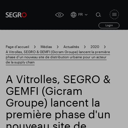
FR
Open
click
navigat
search
Login
for
toggle
form
accessibility
tool
Page d'accueil
Médias
Actualités
2020
A Vitrolles, SEGRO & GEMFI (Gicram Groupe) lancent la première
Search
phase d'un nouveau site de distribution urbaine pour un acteur
Clea
Dégager
for
de la supply chain
Submit
sub
search
Recherche populaire
A Vitrolles, SEGRO &
GEMFI (Gicram
Responsable SEGRO
Groupe) lancent la
première phase d'un
Domaine commercial de Slough
nouveau site de