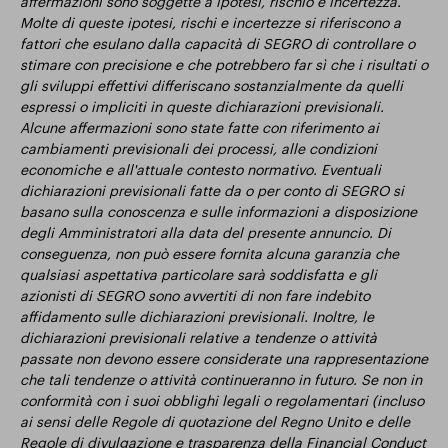
affermazioni sono soggette a ipotesi, rischio e incertezza.
Molte di queste ipotesi, rischi e incertezze si riferiscono a
fattori che esulano dalla capacità di SEGRO di controllare o
stimare con precisione e che potrebbero far sì che i risultati o
gli sviluppi effettivi differiscano sostanzialmente da quelli
espressi o impliciti in queste dichiarazioni previsionali.
Alcune affermazioni sono state fatte con riferimento ai
cambiamenti previsionali dei processi, alle condizioni
economiche e all'attuale contesto normativo. Eventuali
dichiarazioni previsionali fatte da o per conto di SEGRO si
basano sulla conoscenza e sulle informazioni a disposizione
degli Amministratori alla data del presente annuncio. Di
conseguenza, non può essere fornita alcuna garanzia che
qualsiasi aspettativa particolare sarà soddisfatta e gli
azionisti di SEGRO sono avvertiti di non fare indebito
affidamento sulle dichiarazioni previsionali. Inoltre, le
dichiarazioni previsionali relative a tendenze o attività
passate non devono essere considerate una rappresentazione
che tali tendenze o attività continueranno in futuro. Se non in
conformità con i suoi obblighi legali o regolamentari (incluso
ai sensi delle Regole di quotazione del Regno Unito e delle
Regole di divulgazione e trasparenza della Financial Conduct