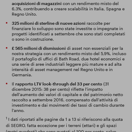
acquisizioni di magazzini
con un rendimento misto del
6,3%, contribuendo a creare scalabilità in Italia, Spagna e
Regno Unito.
325 milioni di sterline di nuove azioni
raccolte per
finanziare lo sviluppo sono state investite o impegnate in
progetti identificati a settembre che sono stati completati
o sono in costruzione.
£ 565 milioni di dismissioni
di asset non essenziali per la
nostra strategia con un rendimento misto del 5,9%, incluso
il portafoglio di uffici di Bath Road, due hotel economici e
una serie di aree industriali leggere più mature e ad alta
intensità di asset management nel Regno Unito e in
Germania.
Il
rapporto LTV look-through del 33 per cento
(31
dicembre 2015: 38 per cento) riflette l'impatto
dell'aumento dei valori di capitale e del patrimonio netto
raccolto a settembre 2016, compensato dall'attività di
investimento e dai movimenti dei tassi di cambio durante
l'anno.
1
I dati riportati alle pagine da 1 a 13 si riferiscono alla quota
di SEGRO, fatta eccezione per i terreni (ettari) e gli spazi
(metri quadrati) che sono quotati al 100 per cento, salvo