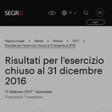
IT
Open
click
navigat
search
Login
for
toggle
form
accessibility
tool
Pagina iniziale
Media
Notizia
2017
Risultati per l'esercizio chiuso al 31 dicembre 2016
Search
Clea
Chiaro
for
Submit
sub
Risultati per l'esercizio
search
Ricerca popolare
chiuso al 31 dicembre
2016
Responsabile SEGRO
17 febbraio 2017
Aziendale
Finanziario
Investitori
Slough proprietà commerciale