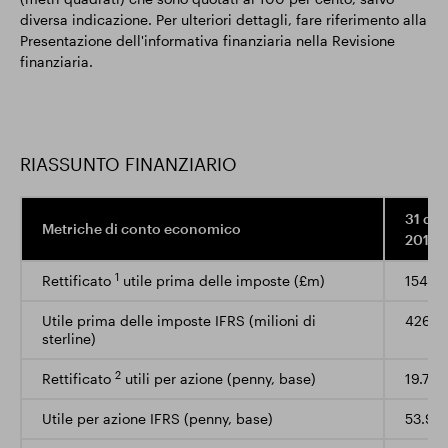
diversa indicazione. Per ulteriori dettagli, fare riferimento alla
Presentazione dell'informativa finanziaria nella Revisione
finanziaria.
RIASSUNTO FINANZIARIO
31 di
Metriche di conto economico
2016
1
Rettificato
utile prima delle imposte (£m)
154.5
Utile prima delle imposte IFRS (milioni di
426.4
sterline)
2
Rettificato
utili per azione (penny, base)
19.7
Utile per azione IFRS (penny, base)
53.9