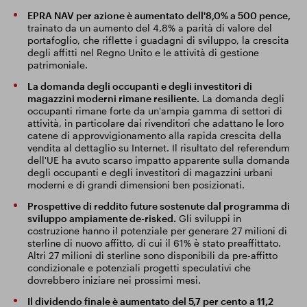
EPRA NAV per azione è aumentato dell'8,0% a 500 pence,
trainato da un aumento del 4,8% a parità di valore del
portafoglio, che riflette i guadagni di sviluppo, la crescita
degli affitti nel Regno Unito e le attività di gestione
patrimoniale.
La domanda degli occupanti e degli investitori di
magazzini moderni rimane resiliente.
La domanda degli
occupanti rimane forte da un'ampia gamma di settori di
attività, in particolare dai rivenditori che adattano le loro
catene di approvvigionamento alla rapida crescita della
vendita al dettaglio su Internet. Il risultato del referendum
dell'UE ha avuto scarso impatto apparente sulla domanda
degli occupanti e degli investitori di magazzini urbani
moderni e di grandi dimensioni ben posizionati.
Prospettive di reddito future sostenute dal programma di
sviluppo ampiamente de-risked.
Gli sviluppi in
costruzione hanno il potenziale per generare 27 milioni di
sterline di nuovo affitto, di cui il 61% è stato preaffittato.
Altri 27 milioni di sterline sono disponibili da pre-affitto
condizionale e potenziali progetti speculativi che
dovrebbero iniziare nei prossimi mesi.
Il dividendo finale è aumentato del 5,7 per cento a 11,2