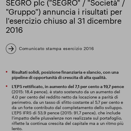
SEGRO plc ("SEGRO" / "Società" /
"Gruppo") annuncia i risultati per
Risultati finanziari
l'esercizio chiuso al 31 dicembre
2016
Aggiornamento commerciale
Comunicato stampa esercizio 2016
Parco intelligente
Risultati solidi, posizione finanziaria e slancio, con una
pipeline di opportunità di crescita di alta qualità.
L'EPS rettificato, in aumento del 7,1 per cento a 19,7 pence
(2015: 18,4 pence), è stato sostenuto da un aumento del
4,0 per cento del reddito netto da locazione a parità di
perimetro, da un tasso di sfitto costante al 5,7 per cento e
da un forte contributo dal completamento dello sviluppo.
L'EPS IFRS di 53,9 pence (2015: 91,7 pence), che include
l'impatto delle plusvalenze non realizzate sul portafoglio,
riflette la continua crescita del capitale ma a un ritmo più
lento.