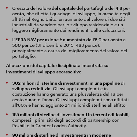
Crescita del valore del capitale del portafoglio del 4,8 per
cento,
che riflette i guadagni di sviluppo, la crescita degli
affitti nel Regno Unito, un aumento del valore di due siti
industriali da vendere per lo sviluppo residenziale e un
leggero miglioramento dei rendimenti delle valutazioni.
L'EPRA NAV per azione è aumentato dell'8,0 per cento a
500 pence
(31 dicembre 2015: 463 pence),
principalmente a causa del miglioramento del valore del
portafoglio.
Allocazione del capitale disciplinata incentrata su
investimenti di sviluppo accrescitivo
302 milioni di sterline di investimenti in una pipeline di
sviluppo redditizia.
Gli sviluppi completati e in
costruzione hanno generato una plusvalenza del 16 per
cento durante l'anno. Gli sviluppi completati sono affittati
all'80% e hanno aggiunto 24 milioni di sterline all'affitto.
155 milioni di sterline di investimenti in terreni edificabili,
compresi i primi siti degli accordi di partnership con
Roxhill e la Greater London Authority.
90 milioni di sterline di investimenti in moderne