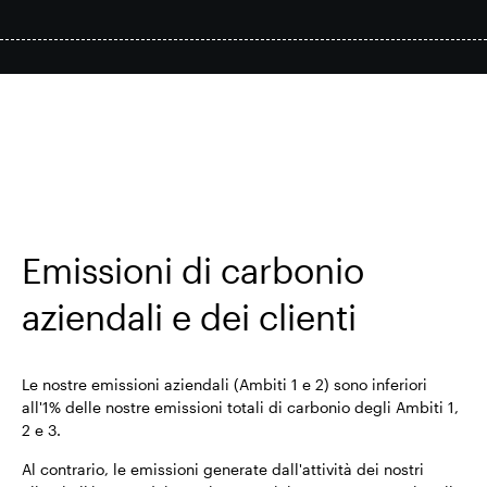
Risultati finanziari
Riduzione del carbonio
Aggiornamento commerciale
Emissioni di carbonio
Parco intelligente
Emissioni di carbonio
aziendali e dei clienti
Mappe dei trasporti alternativi
di Londra
Le nostre emissioni aziendali (Ambiti 1 e 2) sono inferiori
all'1% delle nostre emissioni totali di carbonio degli Ambiti 1,
2 e 3.
Al contrario, le emissioni generate dall'attività dei nostri
Soluzioni solari