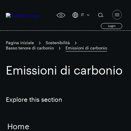
IT
Open
click
navigat
search
Login
for
toggle
form
accessibility
tool
Pagina iniziale
Sostenibilità
Basso tenore di carbonio
Emissioni di carbonio
Search
Clea
Chiaro
for
Submit
Emissioni di carbonio
sub
search
Ricerca popolare
Responsabile SEGRO
Explore this section
Slough proprietà commerciale
Home