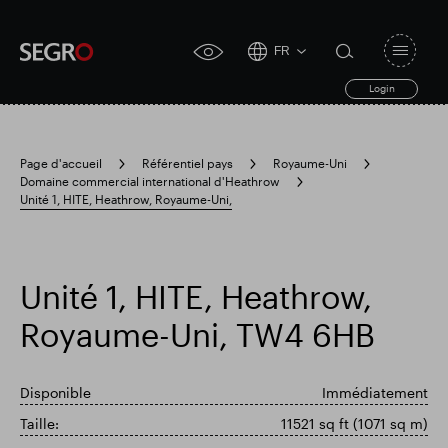
FR
Open
click
navigat
search
Login
for
toggle
form
accessibility
tool
Page d'accueil
Référentiel pays
Royaume-Uni
Domaine commercial international d'Heathrow
Search
Unité 1, HITE, Heathrow, Royaume-Uni,
Clea
Dégager
for
Submit
sub
search
Recherche populaire
Unité 1, HITE, Heathrow,
Responsable SEGRO
Royaume-Uni, TW4 6HB
Disponible
Immédiatement
Domaine commercial de Slough
Taille:
11521 sq ft (1071 sq m)