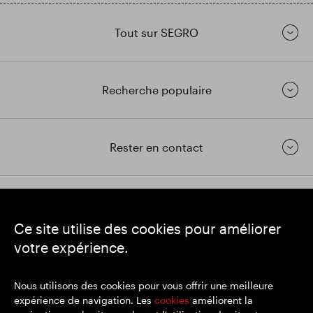
Tout sur SEGRO
Recherche populaire
Rester en contact
https://www.linkedin.com/
https://www.youtube.com/
https://twitter.com/segrop
Ce site utilise des cookies pour améliorer
SEGRO
votre expérience.
Siège social : 1 New Burlington Place, Londres W1S 2HR
Numéro d'enregistrement au Royaume-Uni 167591
Lieu d'immatriculation : Angleterre et Pays de Galles
Nous utilisons des cookies pour vous offrir une meilleure
expérience de navigation. Les
cookies
améliorent la