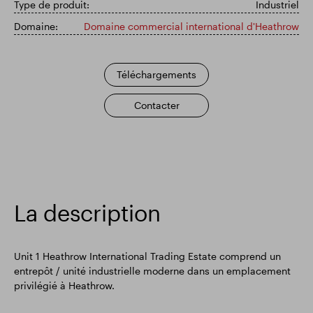
Type de produit:
Industriel
Résultats financiers
Mise à jour commerciale
Domaine:
Domaine commercial international d'Heathrow
Téléchargements
Parc intelligent
Contacter
La description
Unit 1 Heathrow International Trading Estate comprend un
entrepôt / unité industrielle moderne dans un emplacement
privilégié à Heathrow.