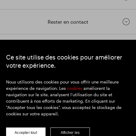
Rester en contact
https://www.linkedin.com/
https://www.youtube.com/
https://twitter.com/segrop
Ce site utilise des cookies pour améliorer
SEGRO
votre expérience.
Siège social : 1 New Burlington Place, Londres W1S 2HR
Numéro d'enregistrement au Royaume-Uni 167591
Lieu d'immatriculation : Angleterre et Pays de Galles
Nous utilisons des cookies pour vous offrir une meilleure
expérience de navigation. Les
cookies
améliorent la
navigation sur le site, analysent l'utilisation du site et
contribuent à nos efforts de marketing. En cliquant sur
© SEGRO 2022
"Accepter tous les cookies", vous acceptez le stockage de
cookies sur votre appareil.
Clause de non-responsabilité
Politique de confidentialité
Politique de cookies
Accepter tout
Afficher les