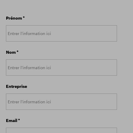
Résultats financiers
Mise à jour commerciale
Prénom
*
Parc intelligent
Nom
*
Entreprise
Email
*