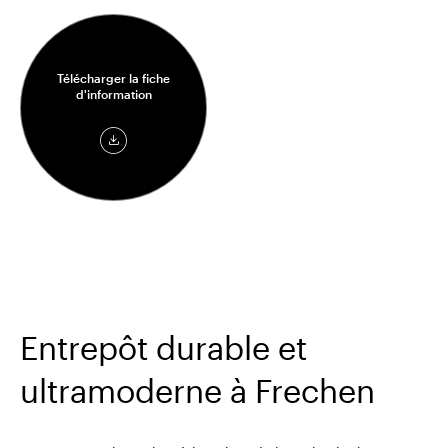
Télécharger la fiche
d'information
Télécharger
la
fiche
d'information
Entrepôt durable et
ultramoderne à Frechen