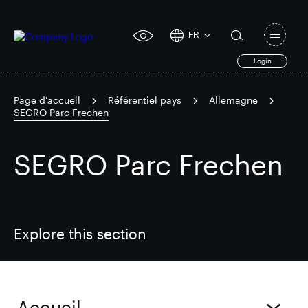
FR
Open
click
navigat
search
Login
for
toggle
form
accessibility
tool
Page d'accueil
Référentiel pays
Allemagne
SEGRO Parc Frechen
Search
Clea
Dégager
for
Submit
SEGRO Parc Frechen
sub
search
Recherche populaire
Responsable SEGRO
Explore this section
Domaine commercial de Slough
Accueil