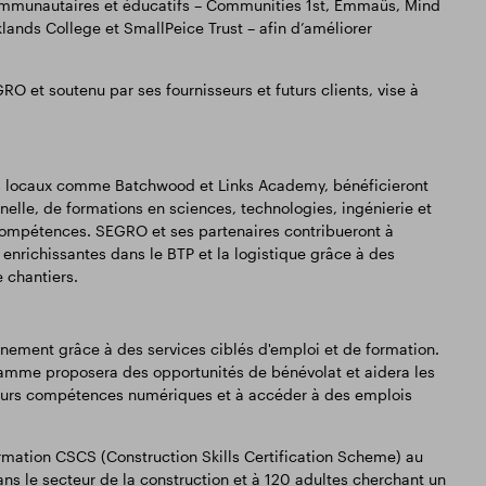
communautaires et éducatifs – Communities 1st, Emmaüs, Mind
lands College et SmallPeice Trust – afin d’améliorer
 et soutenu par ses fournisseurs et futurs clients, vise à
nts locaux comme Batchwood et Links Academy, bénéficieront
elle, de formations en sciences, technologies, ingénierie et
mpétences. SEGRO et ses partenaires contribueront à
s enrichissantes dans le BTP et la logistique grâce à des
e chantiers.
ment grâce à des services ciblés d'emploi et de formation.
ramme proposera des opportunités de bénévolat et aidera les
leurs compétences numériques et à accéder à des emplois
ation CSCS (Construction Skills Certification Scheme) au
s le secteur de la construction et à 120 adultes cherchant un