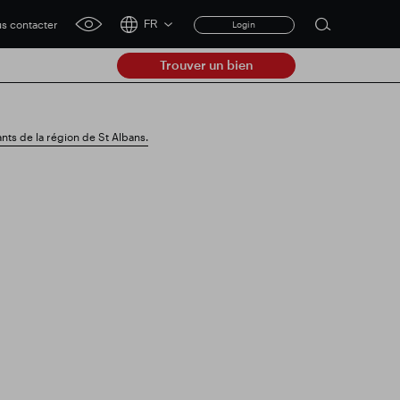
s contacter
FR
Login
Open
click
search
for
Trouver un bien
accessibility
form
tool
Clear
ts de la région de St Albans.
Dégager
submit
e à jour commerciale