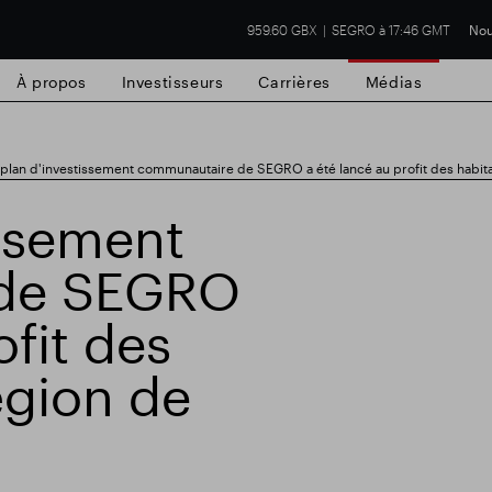
959.60 GBX
SEGRO à 17:46 GMT
Nou
À propos
Investisseurs
Carrières
Médias
 plan d'investissement communautaire de SEGRO a été lancé au profit des habitan
issement
de SEGRO
cial de Slough
Résultats financiers
Mis
ofit des
égion de