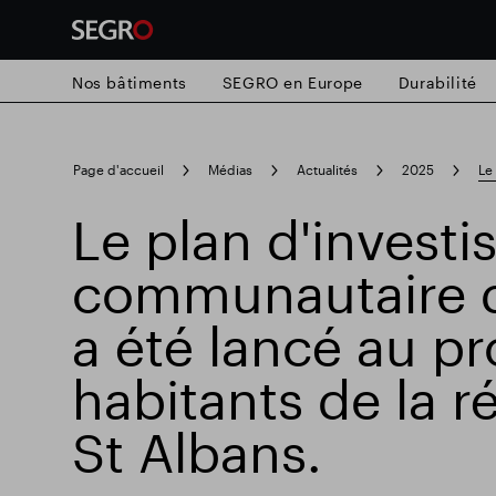
Nos bâtiments
SEGRO en Europe
Durabilité
Search
Page d'accueil
Médias
Actualités
2025
Le
for
Submit
Le plan d'invest
Recherche populaire
search
communautaire 
Responsable SEGRO
Domaine commer
a été lancé au pr
habitants de la r
Parc intelligent
St Albans.