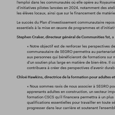
l'emploi dans les communautés où elle opère au Royaume-U
d'initiatives pilotes lancées en 2024, notamment des atelie
les élèves locaux, ainsi que sur le financement de matér
Le succès du Plan d'investissement communautaire repose 
essentiels à la mise en œuvre de programmes et d'initiative
Stephen Craker, directeur général de Communities 1st,
a 
« Notre objectif est de renforcer les perspectives d
communautaire de SEGRO permettra au partenariat 
aux personnes qui bénéficieront de formations sur m
d'un soutien plus large en matière de bien-être. Il 
contribuera à créer des perspectives d'avenir durabl
Chloé Hawkins, directrice de la formation pour adultes e
« Nous sommes ravis de nous associer à SEGRO pour 
apprenants adultes en construction, un secteur imp
formation CSCS qu'il financera permettra à un plu
qualifications essentielles pour travailler en toute s
progresser dans leur carrière et soutenant l'ensem