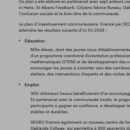
Ce plan a été élaboré en partenariat avec sept acteurs 
in Herts, St Albans Foodbank, Citizens Advice Bureau, Oak
l’inclusion sociale et le bien-être de la communauté.
Le plan d’investissement communautaire, financé par SEGRO
atteindre les résultats suivants d’ici fin 2028 :
Éducation:
Mille élèves, dont des jeunes issus d'établisseme
d'un programme coordonné d'orientation professionn
mathématiques (STEM) et de développement des co
encourager les jeunes à s'orienter vers des carrière
ateliers, des interventions d'experts et des visites d
Emploi:
300 chômeurs locaux bénéficieront d'un accompagne
En partenariat avec la communauté locale, le prog
participants à gagner en confiance, à développer 
stables et durables.
SEGRO finance également un nouveau centre de form
Oaklands College, qui permettra à 650 apprentis dan