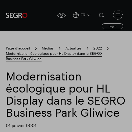
FR
Open
click
navigat
search
Login
for
toggle
form
accessibility
tool
Page d'accueil
Médias
Actualités
2022
Modernisation écologique pour HL Display dans le SEGRO
Search
Business Park Gliwice
Clea
Dégager
for
Submit
sub
search
Modernisation
Recherche populaire
écologique pour HL
Responsable SEGRO
Display dans le SEGRO
Business Park Gliwice
Domaine commercial de Slough
01 janvier 0001