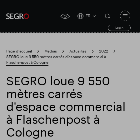
FR
Open
click
navigat
search
Login
for
toggle
form
accessibility
tool
Page d'accueil
Médias
Actualités
2022
SEGRO loue 9 550 mètres carrés d'espace commercial à
Search
Flaschenpost à Cologne
Clea
Dégager
for
Submit
sub
search
SEGRO loue 9 550
Recherche populaire
mètres carrés
Responsable SEGRO
d'espace commercial
à Flaschenpost à
Domaine commercial de Slough
Cologne