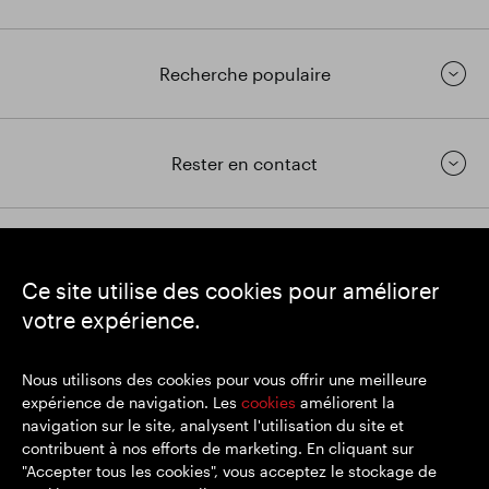
Recherche populaire
Rester en contact
https://www.linkedin.com/
https://www.youtube.com/
https://twitter.com/segrop
Ce site utilise des cookies pour améliorer
SEGRO
votre expérience.
Siège social : 1 New Burlington Place, Londres W1S 2HR
Numéro d'enregistrement au Royaume-Uni 167591
Lieu d'immatriculation : Angleterre et Pays de Galles
Nous utilisons des cookies pour vous offrir une meilleure
expérience de navigation. Les
cookies
améliorent la
navigation sur le site, analysent l'utilisation du site et
contribuent à nos efforts de marketing. En cliquant sur
© SEGRO 2022
"Accepter tous les cookies", vous acceptez le stockage de