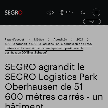
FR
Open
click
navigat
search
Login
for
toggle
form
accessibility
tool
Page d'accueil
Médias
Actualités
2021
SEGRO agrandit le SEGRO Logistics Park Oberhausen de 51 600
Search
mètres carrés - un bâtiment climatiquement positif avec la
Clea
Dégager
for
certification DGNB est l'objectif
Submit
sub
search
Recherche populaire
SEGRO agrandit le
SEGRO Logistics Park
Responsable SEGRO
Oberhausen de 51
600 mètres carrés - un
Domaine commercial de Slough
bâtiment