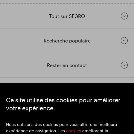
Tout sur SEGRO
Recherche populaire
Rester en contact
https://www.linkedin.com/
https://www.youtube.com/
https://twitter.com/segrop
Ce site utilise des cookies pour améliorer
SEGRO
votre expérience.
Siège social : 1 New Burlington Place, Londres W1S 2HR
Numéro d'enregistrement au Royaume-Uni 167591
Lieu d'immatriculation : Angleterre et Pays de Galles
Nous utilisons des cookies pour vous offrir une meilleure
expérience de navigation. Les
cookies
améliorent la