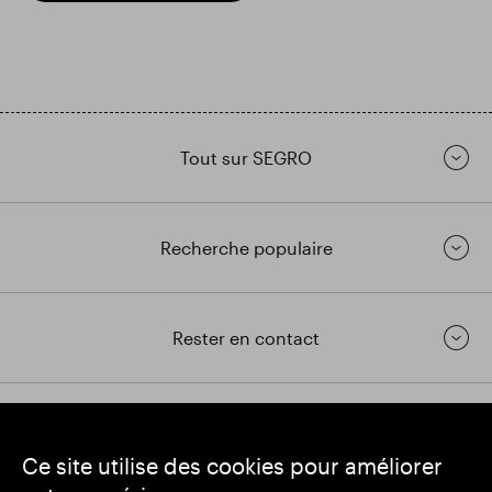
Tout sur SEGRO
Recherche populaire
Rester en contact
https://www.linkedin.com/
https://www.youtube.com/
https://twitter.com/segrop
Ce site utilise des cookies pour améliorer
SEGRO