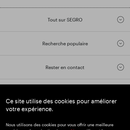
Tout sur SEGRO
Recherche populaire
Rester en contact
https://www.linkedin.com/
https://www.youtube.com/
https://twitter.com/segrop
Ce site utilise des cookies pour améliorer
SEGRO
votre expérience.
Siège social : 1 New Burlington Place, Londres W1S 2HR
Numéro d'enregistrement au Royaume-Uni 167591
Lieu d'immatriculation : Angleterre et Pays de Galles
Nous utilisons des cookies pour vous offrir une meilleure