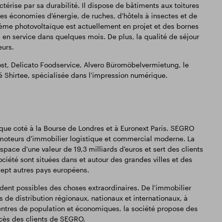
ctérise par sa durabilité. Il dispose de bâtiments aux toitures
es économies d'énergie, de ruches, d'hôtels à insectes et de
ystème photovoltaïque est actuellement en projet et des bornes
 en service dans quelques mois. De plus, la qualité de séjour
eurs.
Post, Delicato Foodservice, Alvero Büromöbelvermietung, le
té Shirtee, spécialisée dans l'impression numérique.
ique coté à la Bourse de Londres et à Euronext Paris. SEGRO
romoteurs d'immobilier logistique et commercial moderne. La
pace d'une valeur de 19,3 milliards d'euros et sert des clients
ociété sont situées dans et autour des grandes villes et des
sept autres pays européens.
ent possibles des choses extraordinaires. De l'immobilier
de distribution régionaux, nationaux et internationaux, à
entres de population et économiques, la société propose des
ccès des clients de SEGRO.