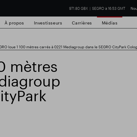
971.80 GBX
SEGRO à 16:53 GMT
Nou
À propos
Investisseurs
Carrières
Médias
RO loue 1 100 mètres carrés à 0221 Mediagroup dans le SEGRO CityPark Colo
0 mètres
ediagroup
cial de Slough
Résultats financiers
Mis
ityPark