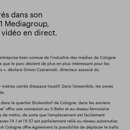
rés dans son
1 Mediagroup,
 vidéo en direct.
ntreprise bien connue de l'industrie des médias de Cologne
s que le parc devient de plus en plus intéressant pour les
s », déclare Simon Czerwinski, directeur associé du
ètres carrés d'espace locatif. Dans l'ensemble, les zones
és.
 dans le quartier Bickendorf de Cologne, dans les anciens
e" offre une connexion au S-Bahn et au réseau ferroviaire
nes de métro, de sorte que l'emplacement est facilement
ec l'A 1 et l'A 57 est parfaitement relié au réseau autoroutier.
rk Cologne offre également la possibilité de déplacer le trafic