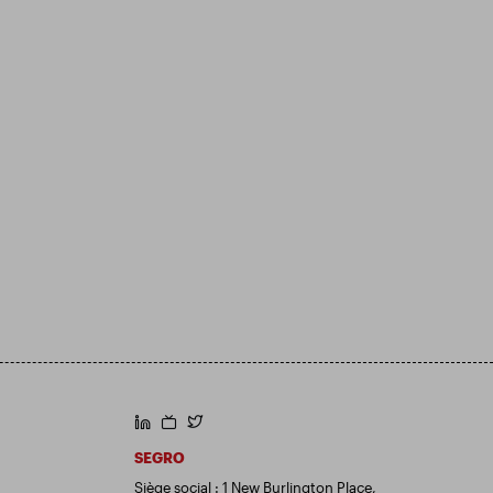
https://www.linkedin.com/
https://www.youtube.com/
https://twitter.com/segroplc
SEGRO
Siège social : 1 New Burlington Place,