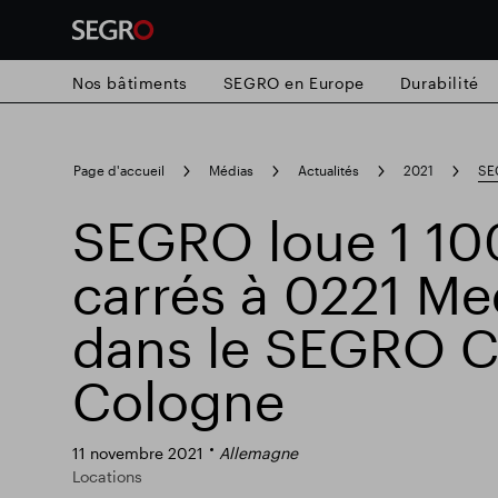
Nos bâtiments
SEGRO en Europe
Durabilité
Search
Page d'accueil
Médias
Actualités
2021
SEG
for
Submit
SEGRO loue 1 10
Recherche populaire
search
carrés à 0221 M
Responsable SEGRO
Domaine commer
dans le SEGRO C
Cologne
Parc intelligent
11 novembre 2021
Allemagne
Locations