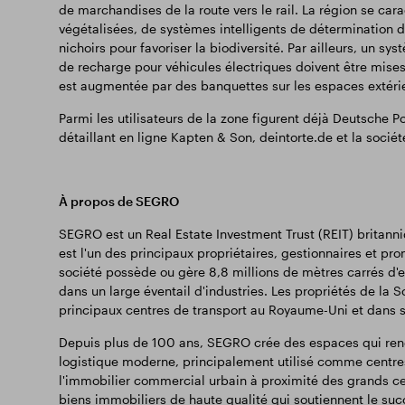
de marchandises de la route vers le rail. La région se cara
végétalisées, de systèmes intelligents de détermination d
nichoirs pour favoriser la biodiversité. Par ailleurs, un s
de recharge pour véhicules électriques doivent être mises
est augmentée par des banquettes sur les espaces extéri
Parmi les utilisateurs de la zone figurent déjà Deutsche 
détaillant en ligne Kapten & Son, deintorte.de et la socié
À propos de SEGRO
SEGRO est un Real Estate Investment Trust (REIT) britann
est l'un des principaux propriétaires, gestionnaires et p
société possède ou gère 8,8 millions de mètres carrés d'es
dans un large éventail d'industries. Les propriétés de la S
principaux centres de transport au Royaume-Uni et dans 
Depuis plus de 100 ans, SEGRO crée des espaces qui rend
logistique moderne, principalement utilisé comme centres 
l'immobilier commercial urbain à proximité des grands c
biens immobiliers de haute qualité qui soutiennent le su