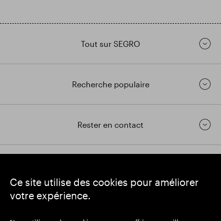
Tout sur SEGRO
Recherche populaire
Rester en contact
https://www.linkedin.com/
https://www.youtube.com/
https://twitter.com/segrop
Ce site utilise des cookies pour améliorer
SEGRO
votre expérience.
Siège social : 1 New Burlington Place, Londres W1S 2HR
Numéro d'enregistrement au Royaume-Uni 167591