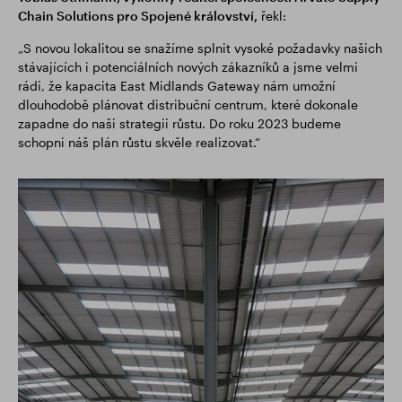
Chain Solutions pro Spojené království,
řekl:
„S novou lokalitou se snažíme splnit vysoké požadavky našich
stávajících i potenciálních nových zákazníků a jsme velmi
rádi, že kapacita East Midlands Gateway nám umožní
dlouhodobě plánovat distribuční centrum, které dokonale
zapadne do naši strategii růstu. Do roku 2023 budeme
schopni náš plán růstu skvěle realizovat.“