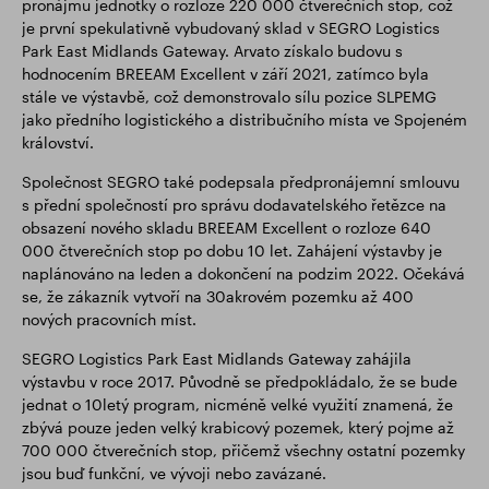
pronájmu jednotky o rozloze 220 000 čtverečních stop, což
je první spekulativně vybudovaný sklad v SEGRO Logistics
Park East Midlands Gateway. Arvato získalo budovu s
hodnocením BREEAM Excellent v září 2021, zatímco byla
stále ve výstavbě, což demonstrovalo sílu pozice SLPEMG
jako předního logistického a distribučního místa ve Spojeném
království.
Společnost SEGRO také podepsala předpronájemní smlouvu
s přední společností pro správu dodavatelského řetězce na
obsazení nového skladu BREEAM Excellent o rozloze 640
000 čtverečních stop po dobu 10 let. Zahájení výstavby je
naplánováno na leden a dokončení na podzim 2022. Očekává
se, že zákazník vytvoří na 30akrovém pozemku až 400
nových pracovních míst.
SEGRO Logistics Park East Midlands Gateway zahájila
výstavbu v roce 2017. Původně se předpokládalo, že se bude
jednat o 10letý program, nicméně velké využití znamená, že
zbývá pouze jeden velký krabicový pozemek, který pojme až
700 000 čtverečních stop, přičemž všechny ostatní pozemky
jsou buď funkční, ve vývoji nebo zavázané.