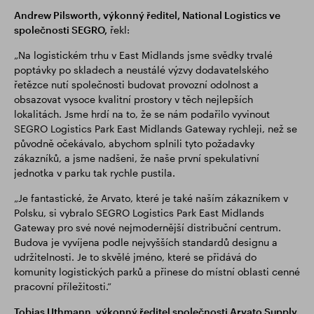
Andrew Pilsworth, výkonný ředitel, National Logistics ve
společnosti SEGRO,
řekl:
„Na logistickém trhu v East Midlands jsme svědky trvalé
poptávky po skladech a neustálé výzvy dodavatelského
řetězce nutí společnosti budovat provozní odolnost a
obsazovat vysoce kvalitní prostory v těch nejlepších
lokalitách. Jsme hrdí na to, že se nám podařilo vyvinout
SEGRO Logistics Park East Midlands Gateway rychleji, než se
původně očekávalo, abychom splnili tyto požadavky
zákazníků, a jsme nadšeni, že naše první spekulativní
jednotka v parku tak rychle pustila.
„Je fantastické, že Arvato, které je také naším zákazníkem v
Polsku, si vybralo SEGRO Logistics Park East Midlands
Gateway pro své nové nejmodernější distribuční centrum.
Budova je vyvíjena podle nejvyšších standardů designu a
udržitelnosti. Je to skvělé jméno, které se přidává do
komunity logistických parků a přinese do místní oblasti cenné
pracovní příležitosti.“
Tobias Uthmann, výkonný ředitel společnosti Arvato Supply