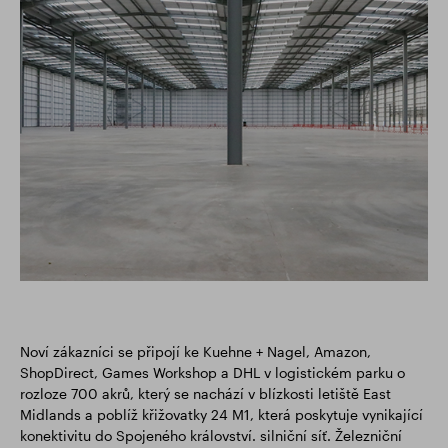
Noví zákazníci se připojí ke Kuehne + Nagel, Amazon,
ShopDirect, Games Workshop a DHL v logistickém parku o
rozloze 700 akrů, který se nachází v blízkosti letiště East
Midlands a poblíž křižovatky 24 M1, která poskytuje vynikající
konektivitu do Spojeného království. silniční síť. Železniční