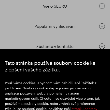
Vše o SEGRO
Populární vyhledávání
Zůstaňte v kontaktu
Tato stránka používá soubory cookie ke
https://www.linkedin.com/
https://www.youtube.com/
https://twitter.com/segrop
zlepšení vašeho zážitku.
SEGRO plc
Používáme cookies, abychom vám nabídli lepší zážitek z
Sídlo: 1 New Burlington Place, Londýn W1S 2HR
prohlížení. Soubory cookie zlepšují navigaci na webu,
Registrační číslo Spojeného království 167591
analyzují používání webu a pomáhají v našem
Místo registrace: Anglie a Wales
marketingovém úsilí. Chcete-li se dozvědět více o tom, jak
používáme soubory cookie, nebo změnit své preference
týkající se souborů cookie, navštivte naši
stránku ochrany