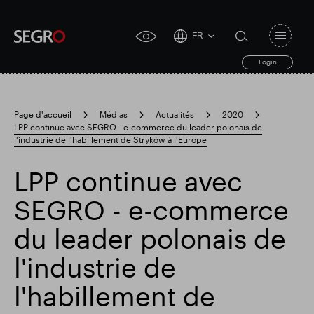
FR
Open
click
navigat
search
Login
for
toggle
form
accessibility
tool
Page d'accueil
Médias
Actualités
2020
LPP continue avec SEGRO - e-commerce du leader polonais de
Search
l'industrie de l'habillement de Stryków à l'Europe
Clea
Dégager
for
Submit
sub
search
LPP continue avec
Recherche populaire
SEGRO - e-commerce
Responsable SEGRO
du leader polonais de
l'industrie de
Domaine commercial de Slough
l'habillement de