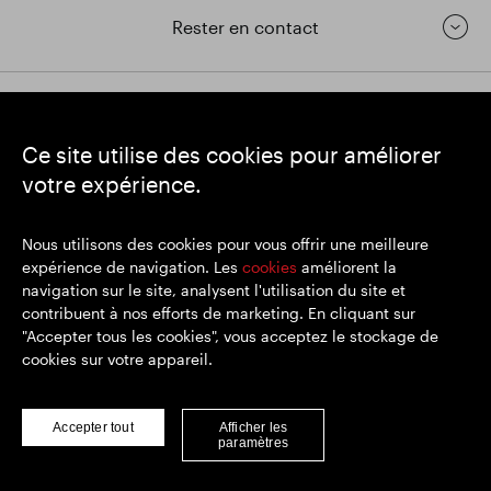
Rester en contact
https://www.linkedin.com/
https://www.youtube.com/
https://twitter.com/segrop
Ce site utilise des cookies pour améliorer
SEGRO
votre expérience.
Siège social : 1 New Burlington Place, Londres W1S 2HR
Numéro d'enregistrement au Royaume-Uni 167591
Lieu d'immatriculation : Angleterre et Pays de Galles
Nous utilisons des cookies pour vous offrir une meilleure
expérience de navigation. Les
cookies
améliorent la
navigation sur le site, analysent l'utilisation du site et
contribuent à nos efforts de marketing. En cliquant sur
© SEGRO 2022
"Accepter tous les cookies", vous acceptez le stockage de
cookies sur votre appareil.
Clause de non-responsabilité
Politique de confidentialité
Politique de cookies
Accepter tout
Afficher les
paramètres