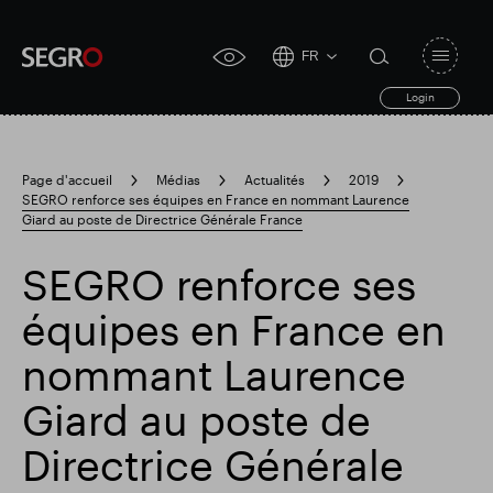
FR
Open
click
navigat
search
Login
for
toggle
form
accessibility
tool
Page d'accueil
Médias
Actualités
2019
SEGRO renforce ses équipes en France en nommant Laurence
Search
Giard au poste de Directrice Générale France
Clea
Dégager
for
Submit
sub
search
SEGRO renforce ses
Recherche populaire
équipes en France en
Responsable SEGRO
nommant Laurence
Giard au poste de
Domaine commercial de Slough
Directrice Générale