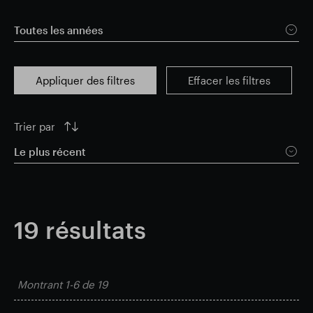
Résultats financiers
Mise à jour commerciale
Toutes les années
Parc intelligent
Appliquer des filtres
Effacer les filtres
Trier par
Le plus récent
19
résultats
Montrant
1-6
de
19