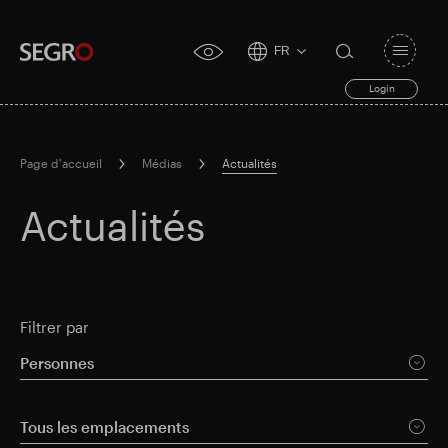
FR
Open
click
navigat
search
Login
for
toggle
form
accessibility
tool
Page d'accueil
Médias
Actualités
Search
Clea
Dégager
for
Actualités
Submit
sub
search
Recherche populaire
Responsable SEGRO
Filtrer par
Personnes
Domaine commercial de Slough
Tous les emplacements