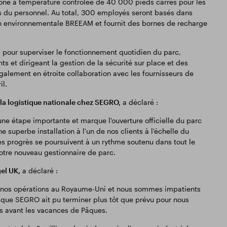
one à température contrôlée de 40 000 pieds carrés pour les
 du personnel. Au total, 300 employés seront basés dans
ation environnementale BREEAM et fournit des bornes de recharge
pour superviser le fonctionnement quotidien du parc,
s et dirigeant la gestion de la sécurité sur place et des
également en étroite collaboration avec les fournisseurs de
il.
la logistique nationale chez SEGRO,
a déclaré :
ne étape importante et marque l'ouverture officielle du parc
e superbe installation à l'un de nos clients à l'échelle du
es progrès se poursuivent à un rythme soutenu dans tout le
otre nouveau gestionnaire de parc.
el UK,
a déclaré :
de nos opérations au Royaume-Uni et nous sommes impatients
s que SEGRO ait pu terminer plus tôt que prévu pour nous
ns avant les vacances de Pâques.