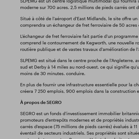
SLPEMG est un centre logistique multimodal qui fournira u
moderne sur 700 acres. 2,5 millions de pieds carrés ont d
Situé à côté de l'aéroport d'East Midlands, le site offre un
comprendra un échangeur de fret ferroviaire de 50 acres q
L'échangeur de fret ferroviaire fait partie d'un programme 
comprend le contournement de Kegworth, une nouvelle route 
routière publique et de vastes travaux d'amélioration de l'
SLPEMG est situé dans le centre proche de l'Angleterre, a
sud et Derby à 14 miles au nord-ouest, ce qui signifie qu'
moins de 30 minutes. conduire.
En plus de fournir une infrastructure essentielle pour la
créera 7 250 emplois, 900 emplois dans la construction e
À propos de SEGRO
SEGRO est un fonds d'investissement immobilier britanniqu
promoteurs d'entrepôts modernes et de propriétés industri
carrés d'espace (75 millions de pieds carrés) évalués à 11 m
éventail de secteurs industriels. Ses propriétés sont situé