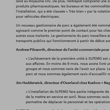
land au Royaume-Uni. De plus, l'entrepôt comprend une z
produits pharmaceutiques, les bureaux et les commodités
l'installation, qui a été classée « Très bien » par la not
pour véhicules électriques.
Un nouveau gestionnaire de parc a également été nommé 
agissant comme le premier point de contact pour les client
autres sous-traitants. Le gestionnaire du parc travaillera 
transports publics qui fonctionneront à partir de début avr
Andrew Pilsworth, directeur de l'unité commerciale pour 
« L'achèvement de la première unité à SLPEMG est u
aux affaires. En moins de 9 mois, nous avons livré un
groupe et nous sommes ravis de l'avoir sur place. L
parc et nous sommes également ravis d'accueillir n
Jim Hedderwick, directeur d'Overland chez Kuehne + Nag
« L'installation de SLPEMG fera partie intégrante 
de la mettre en service en avril. Nous sommes ravi
permettre de déplacer le personnel et les opératio