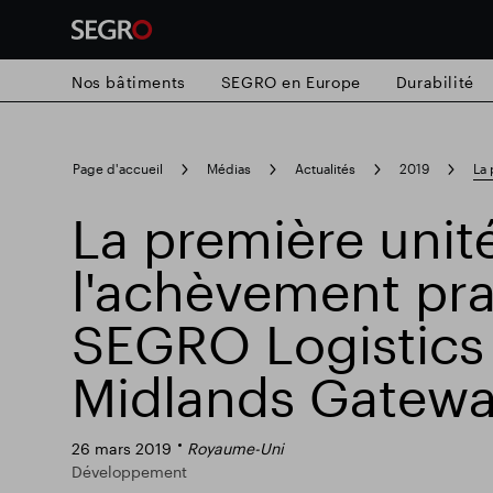
Nos bâtiments
SEGRO en Europe
Durabilité
Search
Page d'accueil
Médias
Actualités
2019
La 
for
Submit
La première unité
Recherche populaire
search
l'achèvement pra
Responsable SEGRO
Domaine commer
SEGRO Logistics 
Midlands Gatew
Parc intelligent
26 mars 2019
Royaume-Uni
Développement