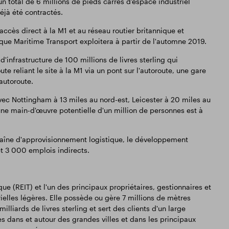
n total de 6 millions de pieds carrés d'espace industriel
éjà été contractés.
 accès direct à la M1 et au réseau routier britannique et
ue Maritime Transport exploitera à partir de l'automne 2019.
d'infrastructure de 100 millions de livres sterling qui
reliant le site à la M1 via un pont sur l'autoroute, une gare
autoroute.
vec Nottingham à 13 miles au nord-est, Leicester à 20 miles au
une main-d'œuvre potentielle d'un million de personnes est à
 chaîne d'approvisionnement logistique, le développement
t 3 000 emplois indirects.
e (REIT) et l'un des principaux propriétaires, gestionnaires et
elles légères. Elle possède ou gère 7 millions de mètres
illiards de livres sterling et sert des clients d'un large
es dans et autour des grandes villes et dans les principaux