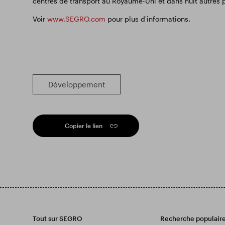
centres de transport au Royaume-Uni et dans huit autres 
Voir
www.SEGRO.com
pour plus d'informations.
Développement
Copier le lien
Tout sur SEGRO
Recherche populair