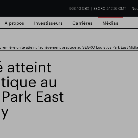
963.40 GBX
SEGRO à 12:26 GMT
Nou
À propos
Investisseurs
Carrières
Médias
première unité atteint l'achèvement pratique au SEGRO Logistics Park East Mid
 atteint
tique au
cial de Slough
Résultats financiers
Mis
Park East
ay