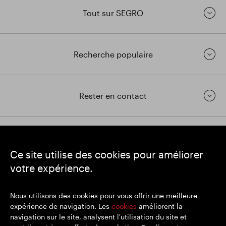
Tout sur SEGRO
Recherche populaire
Rester en contact
https://www.linkedin.com/
https://www.youtube.com/
https://twitter.com/segrop
Ce site utilise des cookies pour améliorer
SEGRO
votre expérience.
Siège social : 1 New Burlington Place, Londres W1S 2HR
Numéro d'enregistrement au Royaume-Uni 167591
Lieu d'immatriculation : Angleterre et Pays de Galles
Nous utilisons des cookies pour vous offrir une meilleure
expérience de navigation. Les
cookies
améliorent la
navigation sur le site, analysent l'utilisation du site et