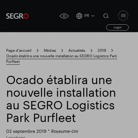
FR
Open
click
navigat
search
Login
for
toggle
form
accessibility
tool
Page d'accueil
Médias
Actualités
2019
Ocado établira une nouvelle installation au SEGRO Logistics Park
Search
Purfleet
Clea
Dégager
for
Submit
sub
search
Ocado établira une
Recherche populaire
nouvelle installation
Responsable SEGRO
au SEGRO Logistics
Park Purfleet
Domaine commercial de Slough
02 septembre 2019
Royaume-Uni
Locations