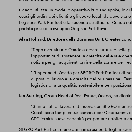
Ocado utilizza un modello operativo hub and spoke, in cui
evasi gli ordini dei clienti e gli spoke locali da dove vie
Logistics Park Purfleet è la seconda struttura di Ocado ne
parlato presso lo sviluppo Origin a Park Royal.
Alan Holland, Direttore della Business Unit, Greater Lon
“Dopo aver aiutato Ocado a creare strutture nella p
l'opportunità di sostenere la crescita delle sue oper
notizia per gli acquirenti online della zona e per l'e
"L'impegno di Ocado per SEGRO Park Purfleet dimostr
di posti di lavoro e la crescita del business nell'Eas
logistica di alta qualità, sostenibile e ben posizionat
Ian Starling, Group Head of Real Estate, Ocado,
ha dichia
“Siamo lieti di lavorare di nuovo con SEGRO mentre c
Questi sono tempi entusiasmanti per Ocado.com, or
CFC fornirà nuove capacità per portare un'offerta anc
SEGRO Park Purfleet è uno dei numerosi portafogli in cres