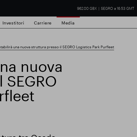
962.00 GBX
SEGRO a 16:53 GMT
Investitori
Carriere
Media
abilirà una nuova struttura presso il SEGRO Logistics Park Purfleet
una nuova
 il SEGRO
tà commerciale
Risultati finanziari
Aggio
rfleet