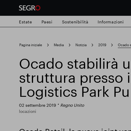
Estate
Paesi
Sostenibilità
Informazioni
Search
Pagina iniziale
Media
Notizia
2019
Ocado st
for
Submit
Ocado stabilirà 
Ricerca popolare
search
struttura presso
Responsabile SEGRO
Slough proprie
Logistics Park Pu
Parco intelligente
02 settembre 2019
Regno Unito
locazioni