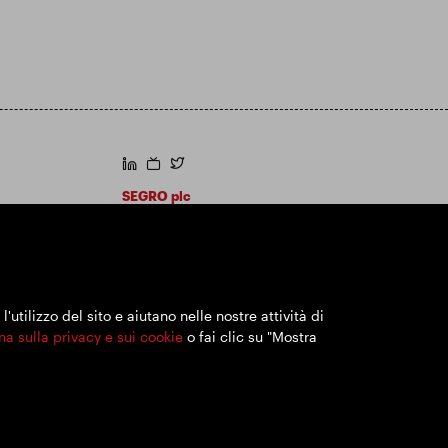
https://www.linkedin.com/
https://www.youtube.com/
https://twitter.com/segroplc
SEGRO plc
Sede legale: 1 New Burlington Place, Londra
W1S 2HR
Numero di registrazione nel Regno Unito
167591
Luogo di registrazione: Inghilterra e Galles
utilizzo del sito e aiutano nelle nostre attività di
na sulla privacy e sui cookie
o fai clic su "Mostra