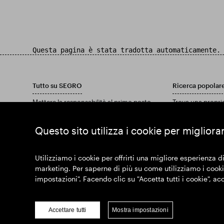
Questa pagina è stata tradotta automaticamente.
Tutto su SEGRO
Ricerca popolar
Mettere la responsabilità al primo posto
Trova una propri
Investitori
Trova una tenuta
Approfondimenti
Scarica il nostro
Questo sito utilizza i cookie per migliora
Notizia
Unisciti a noi
Utilizziamo i cookie per offrirti una migliore esperienza di
marketing. Per saperne di più su come utilizziamo i cookie
impostazioni". Facendo clic su "Accetta tutti i cookie", ac
© SEGRO 2022
Discla
Accettare tutti
Mostra impostazioni