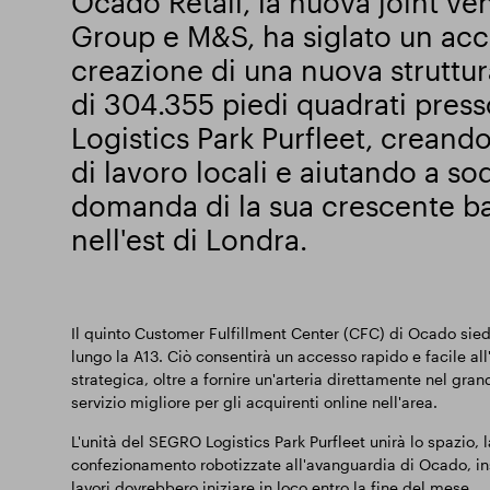
Ocado Retail, la nuova joint ve
Group e M&S, ha siglato un acc
creazione di una nuova struttur
di 304.355 piedi quadrati pres
Logistics Park Purfleet, creando
di lavoro locali e aiutando a sod
domanda di la sua crescente bas
nell'est di Londra.
Il quinto Customer Fulfillment Center (CFC) di Ocado siederà
lungo la A13. Ciò consentirà un accesso rapido e facile al
strategica, oltre a fornire un'arteria direttamente nel gra
servizio migliore per gli acquirenti online nell'area.
L'unità del SEGRO Logistics Park Purfleet unirà lo spazio, l
confezionamento robotizzate all'avanguardia di Ocado, ins
lavori dovrebbero iniziare in loco entro la fine del mese.