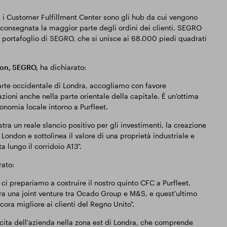
 i Customer Fulfillment Center sono gli hub da cui vengono
ne consegnata la maggior parte degli ordini dei clienti. SEGRO
l portafoglio di SEGRO, che si unisce ai 68.000 piedi quadrati
don, SEGRO,
ha dichiarato:
arte occidentale di Londra, accogliamo con favore
azioni anche nella parte orientale della capitale. È un'ottima
conomia locale intorno a Purfleet.
a un reale slancio positivo per gli investimenti, la creazione
t London e sottolinea il valore di una proprietà industriale e
a lungo il corridoio A13".
rato:
i prepariamo a costruire il nostro quinto CFC a Purfleet.
a una joint venture tra Ocado Group e M&S, e quest'ultimo
ora migliore ai clienti del Regno Unito".
cita dell'azienda nella zona est di Londra, che comprende