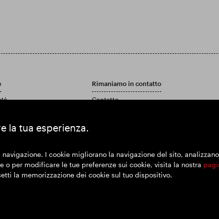
e
Rimaniamo in contatto
età
Contatto
Politica di assistenza clienti
 rapporto annuale e conti
re la tua esperienza.
 navigazione. I cookie migliorano la navigazione del sito, analizzano l'
 o per modificare le tue preferenze sui cookie, visita la nostra
pagi
cetti la memorizzazione dei cookie sul tuo dispositivo.
imer
Politica sulla riservatezza
Politica sui cookie