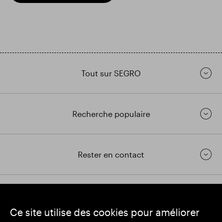
Tout sur SEGRO
Recherche populaire
Rester en contact
https://www.linkedin.com/
https://www.youtube.com/
https://twitter.com/segrop
Ce site utilise des cookies pour améliorer
SEGRO