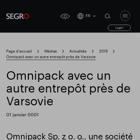
FR
Open
click
navigat
search
Login
for
toggle
form
accessibility
tool
Page d'accueil
Médias
Actualités
2019
Omnipack avec un autre entrepôt près de Varsovie
Search
Clea
Dégager
for
Submit
sub
Omnipack avec un
search
Recherche populaire
autre entrepôt près de
Varsovie
Responsable SEGRO
01 janvier 0001
Domaine commercial de Slough
Omnipack Sp. z o. o., une société