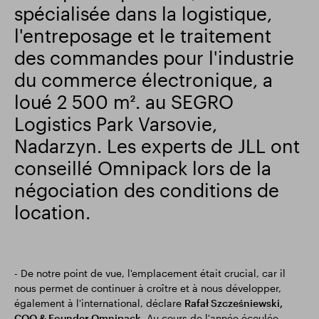
spécialisée dans la logistique,
Résultats financiers
Mise à jour commerciale
l'entreposage et le traitement
des commandes pour l'industrie
du commerce électronique, a
Parc intelligent
loué 2 500 m². au SEGRO
Logistics Park Varsovie,
Nadarzyn. Les experts de JLL ont
conseillé Omnipack lors de la
négociation des conditions de
location.
- De notre point de vue, l'emplacement était crucial, car il
nous permet de continuer à croître et à nous développer,
également à l'international, déclare
Rafał Szcześniewski,
COO & Founder Omnipack.
Au cours de l'année écoulée,