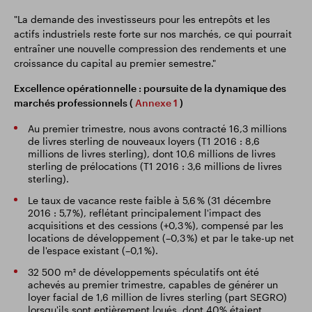
"La demande des investisseurs pour les entrepôts et les
actifs industriels reste forte sur nos marchés, ce qui pourrait
entraîner une nouvelle compression des rendements et une
croissance du capital au premier semestre."
Excellence opérationnelle : poursuite de la dynamique des
marchés professionnels (
Annexe 1
)
Au premier trimestre, nous avons contracté 16,3 millions
de livres sterling de nouveaux loyers (T1 2016 : 8,6
millions de livres sterling), dont 10,6 millions de livres
sterling de prélocations (T1 2016 : 3,6 millions de livres
sterling).
Le taux de vacance reste faible à 5,6 % (31 décembre
2016 : 5,7 %), reflétant principalement l'impact des
acquisitions et des cessions (+0,3 %), compensé par les
locations de développement (–0,3 %) et par le take-up net
de l'espace existant (–0,1 %).
32 500 m² de développements spéculatifs ont été
achevés au premier trimestre, capables de générer un
loyer facial de 1,6 million de livres sterling (part SEGRO)
lorsqu'ils sont entièrement loués, dont 40% étaient