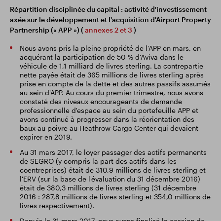
Répartition disciplinée du capital : activité d'investissement
axée sur le développement et l'acquisition d'Airport Property
Partnership (« APP ») (
annexes 2 et 3
)
Nous avons pris la pleine propriété de l'APP en mars, en
acquérant la participation de 50 % d'Aviva dans le
véhicule de 1,1 milliard de livres sterling. La contrepartie
nette payée était de 365 millions de livres sterling après
prise en compte de la dette et des autres passifs assumés
au sein d'APP. Au cours du premier trimestre, nous avons
constaté des niveaux encourageants de demande
professionnelle d'espace au sein du portefeuille APP et
avons continué à progresser dans la réorientation des
baux au poivre au Heathrow Cargo Center qui devaient
expirer en 2019.
Au 31 mars 2017, le loyer passager des actifs permanents
de SEGRO (y compris la part des actifs dans les
coentreprises) était de 310,9 millions de livres sterling et
l'ERV (sur la base de l'évaluation du 31 décembre 2016)
était de 380,3 millions de livres sterling (31 décembre
2016 : 287,8 millions de livres sterling et 354,0 millions de
livres respectivement).
Depuis le 31 mars 2017, nous avons finalisé la cession de