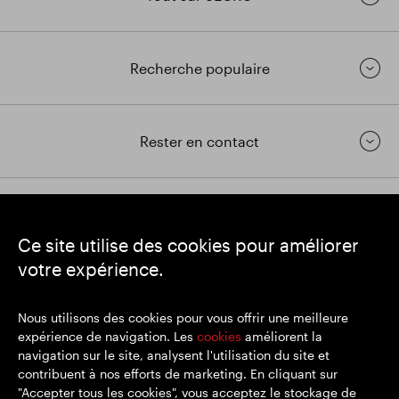
Recherche populaire
Rester en contact
https://www.linkedin.com/
https://www.youtube.com/
https://twitter.com/segrop
Ce site utilise des cookies pour améliorer
SEGRO
votre expérience.
Siège social : 1 New Burlington Place, Londres W1S 2HR
Numéro d'enregistrement au Royaume-Uni 167591
Lieu d'immatriculation : Angleterre et Pays de Galles
Nous utilisons des cookies pour vous offrir une meilleure
expérience de navigation. Les
cookies
améliorent la
navigation sur le site, analysent l'utilisation du site et
contribuent à nos efforts de marketing. En cliquant sur
© SEGRO 2022
"Accepter tous les cookies", vous acceptez le stockage de