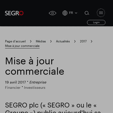
FR
Open
click
navigat
search
Login
for
toggle
form
accessibility
tool
Page d'accueil
Médias
Actualités
2017
Mise à jour commerciale
Search
Clea
Dégager
for
Submit
sub
Mise à jour
search
Recherche populaire
commerciale
Responsable SEGRO
19 avril 2017
Entreprise
Financier
Investisseurs
Domaine commercial de Slough
SEGRO plc (« SEGRO » ou le «
Groupe ») publie aujourd'hui sa