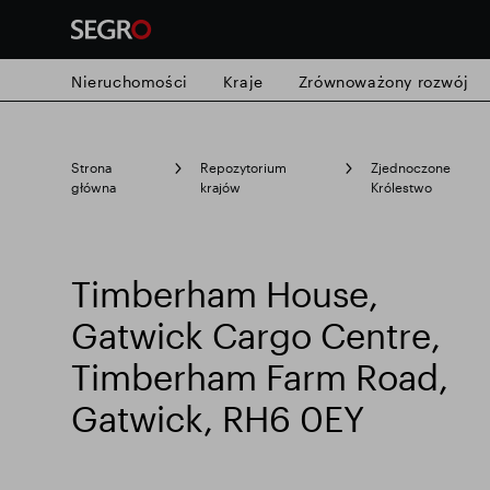
Nieruchomości
Kraje
Zrównoważony rozwój
Search
Strona
Repozytorium
Zjednoczone
for
Submit
główna
krajów
Królestwo
Popularne wyszukiwanie
search
Timberham House,
Odpowiedzialny SEGRO
Posiadłość 
Gatwick Cargo Centre,
Timberham Farm Road,
Inteligentny park
Gatwick, RH6 0EY