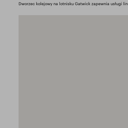
Dworzec kolejowy na lotnisku Gatwick zapewnia usługi linii