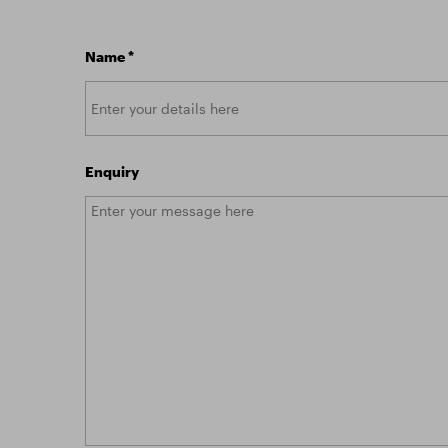
Name
*
Enquiry