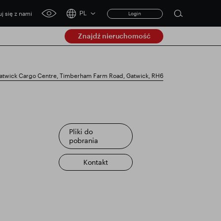
j się z nami
PL
Login
Open
click
search
for
Znajdź nieruchomość
accessibility
form
tool
Clear
twick Cargo Centre, Timberham Farm Road, Gatwick, RH6
Jasne
submit
tualizacja handlowa
Pliki do
pobrania
Kontakt