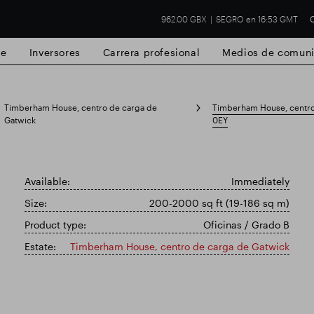
962.00 GBX
SEGRO en 16:53 GMT
C
de
Inversores
Carrera profesional
Medios de comuni
Timberham House, centro de carga de
Timberham House, centro
Gatwick
0EY
Available:
Immediately
 Slough
Resultados financieros
Actualiz
Size:
200-2000 sq ft (19-186 sq m)
Product type:
Oficinas / Grado B
Estate:
Timberham House, centro de carga de Gatwick