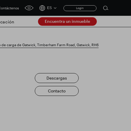
ontáctenos
ES
Login
Open
click
search
for
Encuentra un inmueble
cación
accessibility
form
tool
Clear
 de carga de Gatwick, Timberham Farm Road, Gatwick, RH6
Claro
submit
ación comercial
Descargas
Contacto