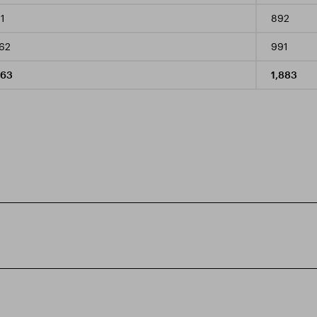
1
892
62
991
263
1,883