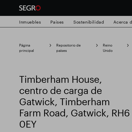
Inmuebles
Países
Sostenibilidad
Acerca 
Search
Página
Repositorio de
Reino
for
Submit
principal
países
Unido
Búsqueda popular
search
Timberham House,
Responsable SEGRO
Finca comercial
centro de carga de
Gatwick, Timberham
Parque inteligente
Farm Road, Gatwick, RH6
0EY