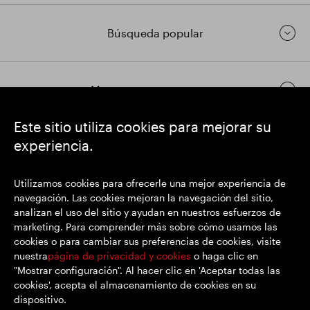
Búsqueda popular
Mantenerse en contacto
Este sitio utiliza cookies para mejorar su
experiencia.
https://www.linkedin.com/
https://www.youtube.com/
https://twitter.com/
SEGRO plc
Utilizamos cookies para ofrecerle una mejor experiencia de
Domicilio social: 1 New Burlington Place, Londres W1S 2HR
navegación. Las cookies mejoran la navegación del sitio,
Número de registro del Reino Unido 167591
analizan el uso del sitio y ayudan en nuestros esfuerzos de
Lugar de registro: Inglaterra y Gales
marketing. Para comprender más sobre cómo usamos las
cookies o para cambiar sus preferencias de cookies, visite
nuestra
página de privacidad y cookies
o haga clic en
"Mostrar configuración". Al hacer clic en 'Aceptar todas las
© SEGRO 2022
cookies', acepta el almacenamiento de cookies en su
dispositivo.
Descargo de responsabilidad