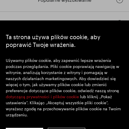
Pozostańmy w kontakcie
Ta strona używa plików cookie, aby
poprawić Twoje wrażenia.
https://www.linkedin.com/
https://www.youtube.com/
https://twitter.com/segrop
SEGRO plc
Używamy plików cookie, aby zapewnić lepsze wrażenia
podczas przeglądania. Pliki cookie poprawiają nawigację w
Siedziba: 1 New Burlington Place, Londyn W1S 2HR
witrynie, analizują korzystanie z witryny i pomagają w
Zarejestrowana w Wielkiej Brytanii pod nr 167591
naszych działaniach marketingowych. Aby dowiedzieć się
Miejsce rejestracji: Anglia i Walia
więcej o tym, jak używamy plików cookie lub zmienić
preferencje dotyczące plików cookie, odwiedź naszą stronę
dotyczącą prywatności i plików cookie
lub kliknij „Pokaż
© SEGRO 2022
ustawienia”. Klikając „Akceptuj wszystkie pliki cookie”,
wyrażasz zgodę na przechowywanie plików cookie na Twoim
Wyłączenie Odpowiedzialności
urządzeniu.
Polityka prywatności
Polityka plików cookie