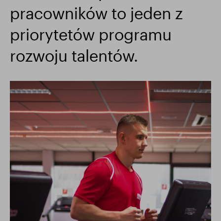
pracowników to jeden z
Wyniki finansowe
Aktualizacja handlowa
priorytetów programu
rozwoju talentów.
Inteligentny park