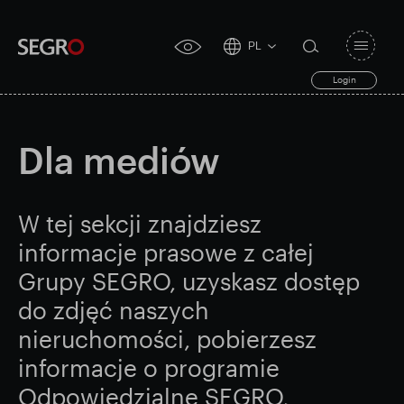
PL
Open
click
navigat
search
Login
for
toggle
form
accessibility
tool
Dla mediów
Search
Clea
Jasne
for
Submit
sub
W tej sekcji znajdziesz
search
Popularne wyszukiwanie
informacje prasowe z całej
Grupy SEGRO, uzyskasz dostęp
Odpowiedzialny SEGRO
do zdjęć naszych
nieruchomości, pobierzesz
Posiadłość handlowa w Slough
informacje o programie
Odpowiedzialne SEGRO,