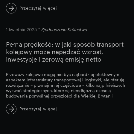
Przeczytaj więcej
image
1 kwietnia 2025
Zjednoczone Królestwo
Pełna prędkość: w jaki sposób transport
kolejowy może napędzać wzrost,
inwestycje i zerową emisję netto
Przewozy kolejowe mogą nie być najbardziej efektownym
aspektem infrastruktury transportowej i logistyki, ale oferują
rozwiązanie – przynajmniej częściowe – kilku najpilniejszych
wyzwań strategicznych, które są nieodłączną częścią
budowania pomyślnej przyszłości dla Wielkiej Brytanii
Przeczytaj więcej