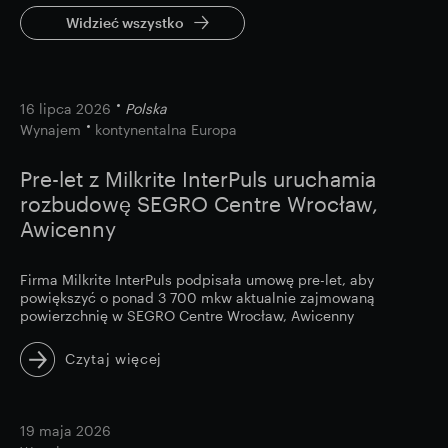
Widzieć wszystko
image
16 lipca 2026
Polska
Wynajem
kontynentalna Europa
Pre-let z Milkrite InterPuls uruchamia
rozbudowę SEGRO Centre Wrocław,
Awicenny
Firma Milkrite InterPuls podpisała umowę pre-let, aby
powiększyć o ponad 3 700 mkw aktualnie zajmowaną
powierzchnię w SEGRO Centre Wrocław, Awicenny
Czytaj więcej
image
19 maja 2026