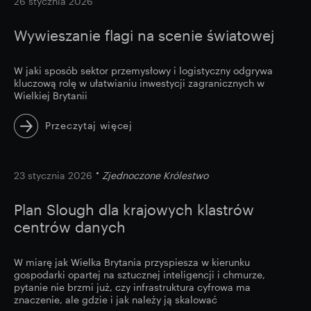
image
26 stycznia 2026
Wywieszanie flagi na scenie światowej
W jaki sposób sektor przemysłowy i logistyczny odgrywa
kluczową rolę w ułatwianiu inwestycji zagranicznych w
Wielkiej Brytanii
Przeczytaj więcej
image
23 stycznia 2026
Zjednoczone Królestwo
Plan Slough dla krajowych klastrów
centrów danych
W miarę jak Wielka Brytania przyspiesza w kierunku
gospodarki opartej na sztucznej inteligencji i chmurze,
pytanie nie brzmi już, czy infrastruktura cyfrowa ma
znaczenie, ale gdzie i jak należy ją skalować