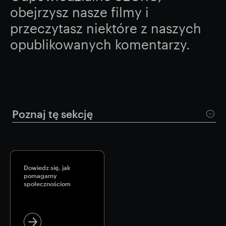
obejrzysz nasze filmy i
Wyniki finansowe
Aktualizacja handlowa
przeczytasz niektóre z naszych
opublikowanych komentarzy.
Inteligentny park
Poznaj tę sekcję
Dowiedz się, jak
pomagamy
społecznościom