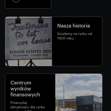
Link
to
the
page
Nasza historia
Działamy na rynku od
1920 roku.
Centrum
wyników
finansowych
Przeczytaj
aktualności dla rynku