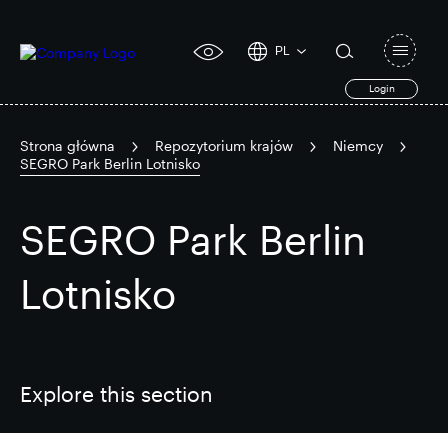
PL
Open
click
navigat
search
Login
for
toggle
form
accessibility
tool
Strona główna
Repozytorium krajów
Niemcy
SEGRO Park Berlin Lotnisko
Search
Clea
Jasne
for
Submit
SEGRO Park Berlin
sub
search
Popularne wyszukiwanie
Lotnisko
Odpowiedzialny SEGRO
Explore this section
Posiadłość handlowa w Slough