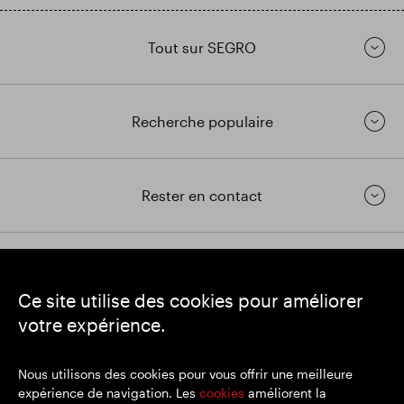
Tout sur SEGRO
Recherche populaire
Rester en contact
https://www.linkedin.com/
https://www.youtube.com/
https://twitter.com/segrop
Ce site utilise des cookies pour améliorer
SEGRO
votre expérience.
Siège social : 1 New Burlington Place, Londres W1S 2HR
Numéro d'enregistrement au Royaume-Uni 167591
Lieu d'immatriculation : Angleterre et Pays de Galles
Nous utilisons des cookies pour vous offrir une meilleure
expérience de navigation. Les
cookies
améliorent la