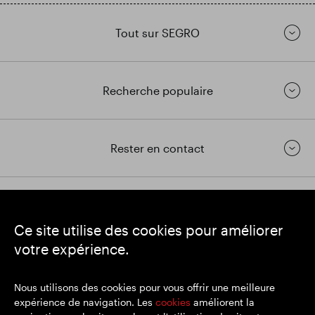
Tout sur SEGRO
Recherche populaire
Rester en contact
https://www.linkedin.com/
https://www.youtube.com/
https://twitter.com/segrop
Ce site utilise des cookies pour améliorer
SEGRO
votre expérience.
Siège social : 1 New Burlington Place, Londres W1S 2HR
Numéro d'enregistrement au Royaume-Uni 167591
Lieu d'immatriculation : Angleterre et Pays de Galles
Nous utilisons des cookies pour vous offrir une meilleure
expérience de navigation. Les
cookies
améliorent la