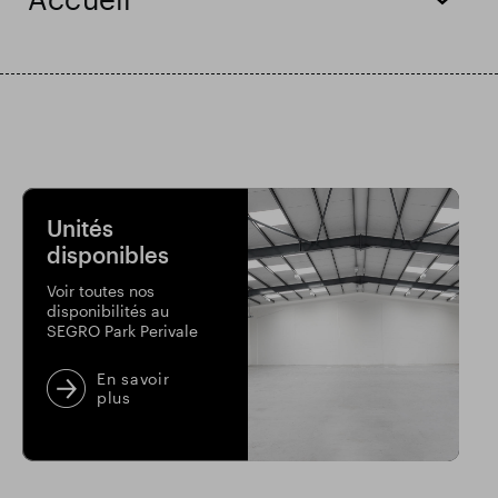
Résultats financiers
Mise à jour commerciale
Parc intelligent
Unités
disponibles
Voir toutes nos
disponibilités au
SEGRO Park Perivale
En savoir
plus