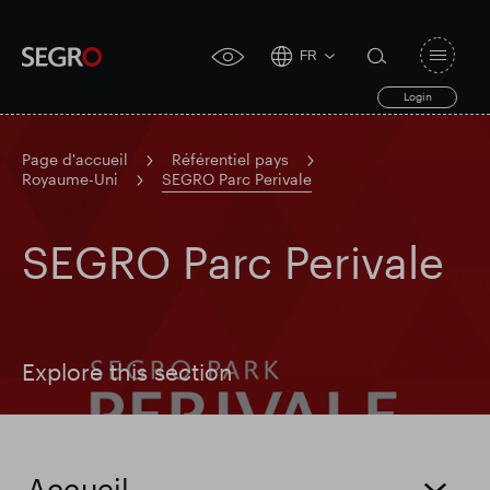
FR
Open
click
navigat
search
Login
for
toggle
form
accessibility
tool
Page d'accueil
Référentiel pays
Royaume-Uni
SEGRO Parc Perivale
Search
Clea
Dégager
for
Submit
SEGRO Parc Perivale
sub
search
Recherche populaire
Responsable SEGRO
Explore this section
Domaine commercial de Slough
Accueil