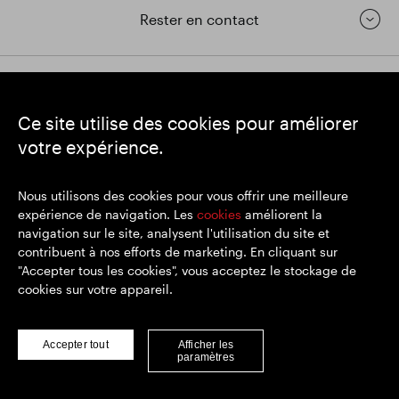
Rester en contact
https://www.linkedin.com/
https://www.youtube.com/
https://twitter.com/segrop
Ce site utilise des cookies pour améliorer
SEGRO
votre expérience.
Siège social : 1 New Burlington Place, Londres W1S 2HR
Numéro d'enregistrement au Royaume-Uni 167591
Lieu d'immatriculation : Angleterre et Pays de Galles
Nous utilisons des cookies pour vous offrir une meilleure
expérience de navigation. Les
cookies
améliorent la
navigation sur le site, analysent l'utilisation du site et
contribuent à nos efforts de marketing. En cliquant sur
© SEGRO 2022
"Accepter tous les cookies", vous acceptez le stockage de
cookies sur votre appareil.
Clause de non-responsabilité
Politique de confidentialité
Politique de cookies
Accepter tout
Afficher les
paramètres