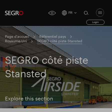
FR
Open
click
navigat
search
Login
for
toggle
form
accessibility
tool
Page d'accueil
Référentiel pays
Royaume-Uni
SEGRO côté piste Stansted
Search
Clea
Dégager
for
Submit
SEGRO côté piste
sub
search
Recherche populaire
Stansted
Responsable SEGRO
Explore this section
Domaine commercial de Slough