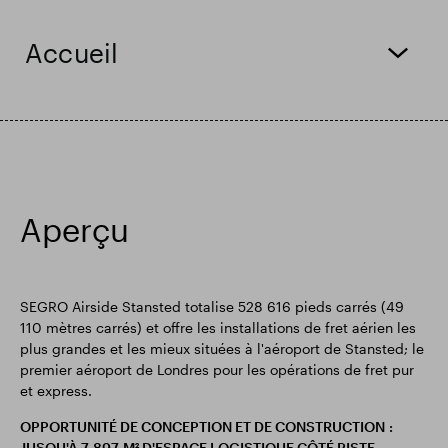
Résultats financiers
Mise à jour commerciale
Accueil
Parc intelligent
Aperçu
SEGRO Airside Stansted totalise 528 616 pieds carrés (49
110 mètres carrés) et offre les installations de fret aérien les
plus grandes et les mieux situées à l'aéroport de Stansted; le
premier aéroport de Londres pour les opérations de fret pur
et express.
OPPORTUNITÉ DE CONCEPTION ET DE CONSTRUCTION :
JUSQU'À 7 897 M² D'ESPACE LOGISTIQUE CÔTÉ PISTE