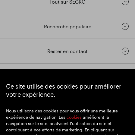
Tout sur SEGRO
Recherche populaire
Rester en contact
https://www.linkedin.com/
https://www.youtube.com/
https://twitter.com/segrop
Ce site utilise des cookies pour améliorer
SEGRO
votre expérience.
Siège social : 1 New Burlington Place, Londres W1S 2HR
Numéro d'enregistrement au Royaume-Uni 167591
Lieu d'immatriculation : Angleterre et Pays de Galles
Nous utilisons des cookies pour vous offrir une meilleure
expérience de navigation. Les
cookies
améliorent la
navigation sur le site, analysent l'utilisation du site et
contribuent à nos efforts de marketing. En cliquant sur
© SEGRO 2022