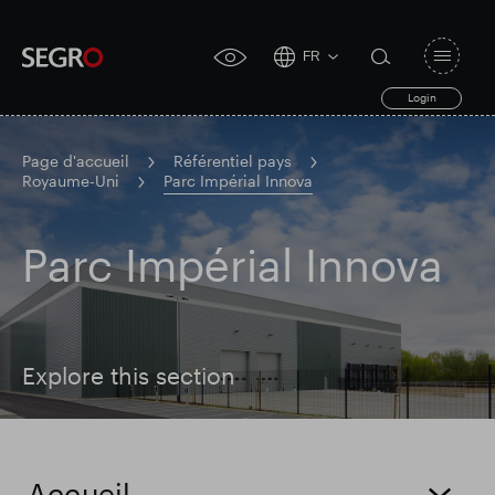
FR
Open
click
navigat
search
Login
for
toggle
form
accessibility
tool
Page d'accueil
Référentiel pays
Royaume-Uni
Parc Impérial Innova
Search
Clea
Dégager
for
Submit
Parc Impérial Innova
sub
search
Recherche populaire
Responsable SEGRO
Explore this section
Domaine commercial de Slough
Accueil