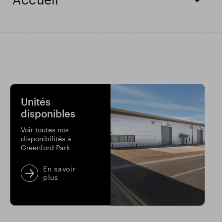
Résultats financiers
Mise à jour commerciale
Parc intelligent
Unités
disponibles
Voir toutes nos
disponibilités à
Greenford Park
En savoir
plus