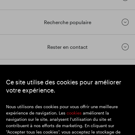
Recherche populaire
Rester en contact
https://www.linkedin.com/
https://www.youtube.com/
https://twitter.com/segrop
Ce site utilise des cookies pour améliorer
SEGRO
votre expérience.
Siège social : 1 New Burlington Place, Londres W1S 2HR
Numéro d'enregistrement au Royaume-Uni 167591
Lieu d'immatriculation : Angleterre et Pays de Galles
Nous utilisons des cookies pour vous offrir une meilleure
expérience de navigation. Les
cookies
améliorent la
navigation sur le site, analysent l'utilisation du site et
contribuent à nos efforts de marketing. En cliquant sur
© SEGRO 2022
"Accepter tous les cookies", vous acceptez le stockage de