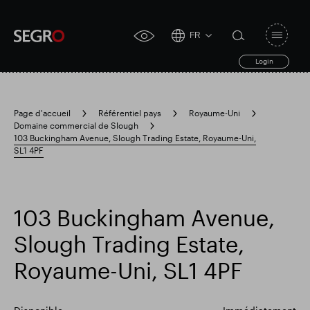
FR
Open
click
navigat
search
Login
for
toggle
form
accessibility
tool
Page d'accueil
Référentiel pays
Royaume-Uni
Domaine commercial de Slough
Search
103 Buckingham Avenue, Slough Trading Estate, Royaume-Uni,
Clea
Dégager
for
SL1 4PF
Submit
sub
search
Recherche populaire
103 Buckingham Avenue,
Responsable SEGRO
Slough Trading Estate,
Royaume-Uni, SL1 4PF
Domaine commercial de Slough