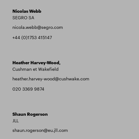
Nicolas Webb
SEGRO SA
nicola.webb@segro.com
+44 (0)1753 415147
Heather Harvey-Wood,
Cushman et Wakefield
heather.harvey-wood@cushwake.com
020 3369 9874
Shaun Rogerson
JLL
shaun.rogerson@eu.jll.com