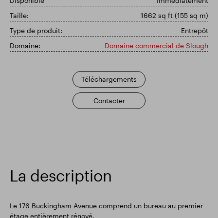
Disponible
Immédiatement
Taille:
1662 sq ft (155 sq m)
Résultats financiers
Mise à jour commerciale
Type de produit:
Entrepôt
Domaine:
Domaine commercial de Slough
Parc intelligent
Téléchargements
Contacter
La description
Le 176 Buckingham Avenue comprend un bureau au premier
étage entièrement rénové.