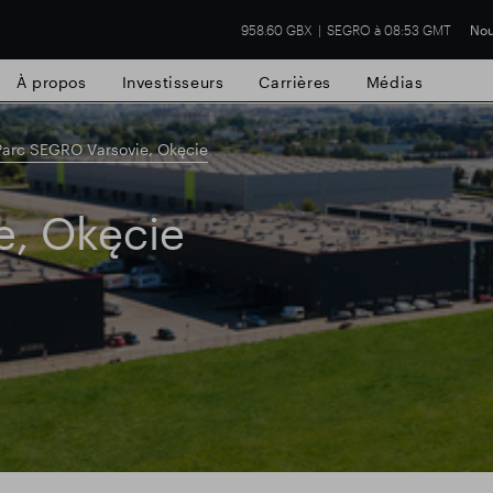
958.60 GBX
SEGRO à 08:53 GMT
Nou
À propos
Investisseurs
Carrières
Médias
Parc SEGRO Varsovie, Okęcie
e, Okęcie
cial de Slough
Résultats financiers
Mis