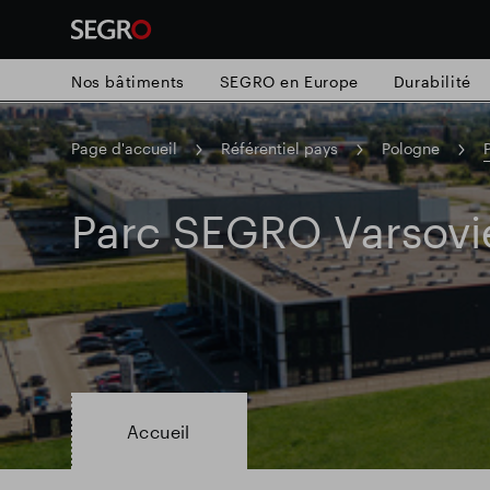
Nos bâtiments
SEGRO en Europe
Durabilité
Page d'accueil
Référentiel pays
Pologne
Search
for
Submit
Parc SEGRO Varsovi
Recherche populaire
search
Responsable SEGRO
Domaine commer
Parc intelligent
Accueil