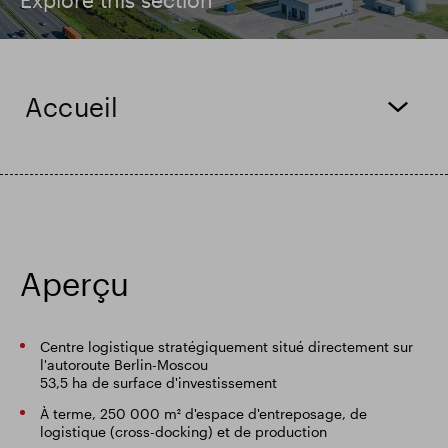
Résultats financiers
Mise à jour commerciale
Accueil
Parc intelligent
Aperçu
Centre logistique stratégiquement situé directement sur
l'autoroute Berlin-Moscou
53,5 ha de surface d'investissement
À terme, 250 000 m² d'espace d'entreposage, de
logistique (cross-docking) et de production