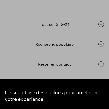
Tout sur SEGRO
Recherche populaire
Rester en contact
https://www.linkedin.com/
https://www.youtube.com/
https://twitter.com/segrop
Ce site utilise des cookies pour améliorer
SEGRO
votre expérience.
Siège social : 1 New Burlington Place, Londres W1S 2HR
Numéro d'enregistrement au Royaume-Uni 167591