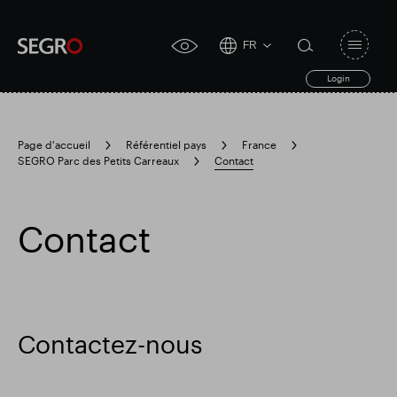
FR
Open
click
navigat
search
Login
for
toggle
form
accessibility
tool
Page d'accueil
Référentiel pays
France
SEGRO Parc des Petits Carreaux
Contact
Search
Clea
Dégager
for
Submit
sub
search
Recherche populaire
Contact
Responsable SEGRO
Contactez-nous
Domaine commercial de Slough