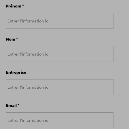
Prénom
*
Résultats financiers
Mise à jour commerciale
Parc intelligent
Nom
*
Entreprise
Email
*