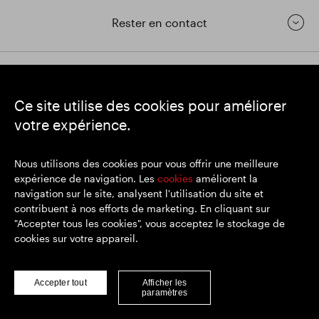
Rester en contact
https://www.linkedin.com/
https://www.youtube.com/
https://twitter.com/segrop
Ce site utilise des cookies pour améliorer
SEGRO
votre expérience.
Siège social : 1 New Burlington Place, Londres W1S 2HR
Numéro d'enregistrement au Royaume-Uni 167591
Lieu d'immatriculation : Angleterre et Pays de Galles
Nous utilisons des cookies pour vous offrir une meilleure
expérience de navigation. Les
cookies
améliorent la
navigation sur le site, analysent l'utilisation du site et
contribuent à nos efforts de marketing. En cliquant sur
© SEGRO 2022
"Accepter tous les cookies", vous acceptez le stockage de
cookies sur votre appareil.
Clause de non-responsabilité
Politique de confidentialité
Politique de cookies
Accepter tout
Afficher les
paramètres