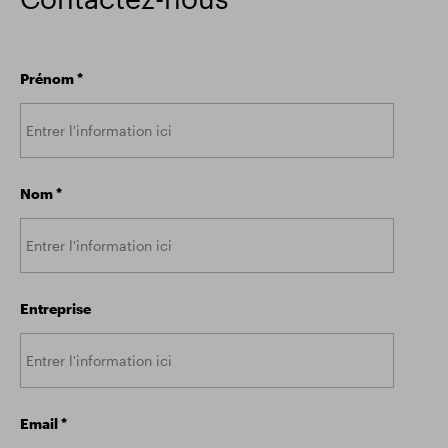
Résultats financiers
Mise à jour commerciale
Prénom
*
Parc intelligent
Nom
*
Entreprise
Email
*