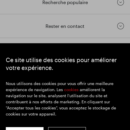
Recherche populaire
Rester en contact
https://www.linkedin.com/
https://www.youtube.com/
https://twitter.com/segrop
Ce site utilise des cookies pour améliorer
SEGRO
votre expérience.
Siège social : 1 New Burlington Place, Londres W1S 2HR
Numéro d'enregistrement au Royaume-Uni 167591
Lieu d'immatriculation : Angleterre et Pays de Galles
Nous utilisons des cookies pour vous offrir une meilleure
expérience de navigation. Les
cookies
améliorent la
navigation sur le site, analysent l'utilisation du site et
contribuent à nos efforts de marketing. En cliquant sur
© SEGRO 2022
"Accepter tous les cookies", vous acceptez le stockage de
cookies sur votre appareil.
Clause de non-responsabilité
Politique de confidentialité
Politique de cookies