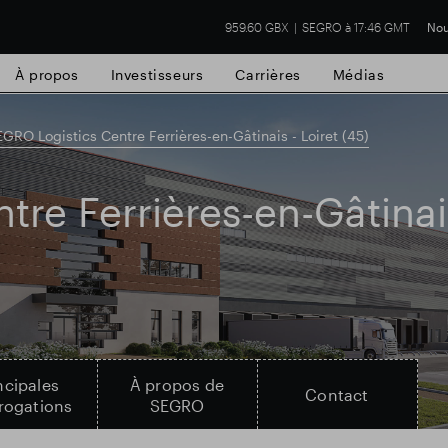
959.60 GBX
SEGRO à 17:46 GMT
Nou
À propos
Investisseurs
Carrières
Médias
GRO Logistics Centre Ferrières-en-Gâtinais - Loiret (45)
re Ferrières-en-Gâtinais
cial de Slough
Résultats financiers
Mis
ncipales
À propos de
Contact
rrogations
SEGRO