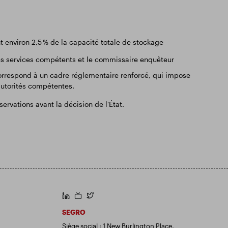
t environ 2,5 % de la capacité totale de stockage
les services compétents et le commissaire enquêteur
 correspond à un cadre réglementaire renforcé, qui impose
 autorités compétentes.
rvations avant la décision de l'État.
https://www.linkedin.com/
https://www.youtube.com/
https://twitter.com/segroplc
SEGRO
Siège social : 1 New Burlington Place,