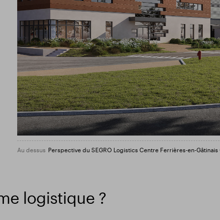
Au dessus
Perspective du SEGRO Logistics Centre Ferrières-en-Gâtina
me logistique ?