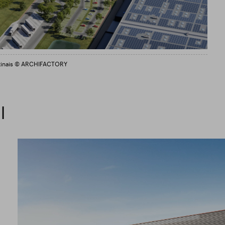
âtinais © ARCHIFACTORY
l