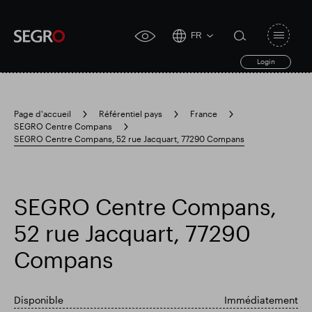
FR
Open
click
navigat
search
Login
for
toggle
form
accessibility
tool
Page d'accueil
Référentiel pays
France
SEGRO Centre Compans
Search
SEGRO Centre Compans, 52 rue Jacquart, 77290 Compans
Clea
Dégager
for
Submit
sub
search
Recherche populaire
SEGRO Centre Compans,
Responsable SEGRO
52 rue Jacquart, 77290
Compans
Domaine commercial de Slough
Disponible
Immédiatement