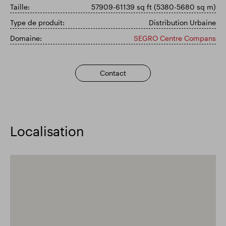
Taille:
57909-61139 sq ft (5380-5680 sq m)
Résultats financiers
Mise à jour commerciale
Type de produit:
Distribution Urbaine
Domaine:
SEGRO Centre Compans
Parc intelligent
Contact
Localisation