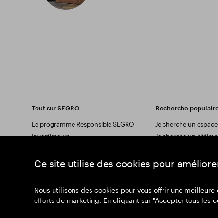
Tout sur SEGRO
Recherche populair
Le programme Responsible SEGRO
Je cherche un espace
Investisseurs
Je cherche un bâtime
Medias - Prises de parole
Téléchargez notre ra
Medias - Actualités
Ce site utilise des cookies pour améliore
Rejoignez-nous
Nous utilisons des cookies pour vous offrir une meilleure
efforts de marketing. En cliquant sur "Accepter tous les c