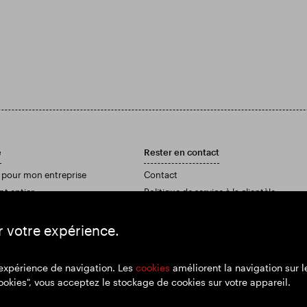
e
Rester en contact
 pour mon entreprise
Contact
nt entier
Politique de service à la clientèle
pport annuel et nos comptes
r votre expérience.
 expérience de navigation. Les
cookies
améliorent la navigation sur le
ookies", vous acceptez le stockage de cookies sur votre appareil.