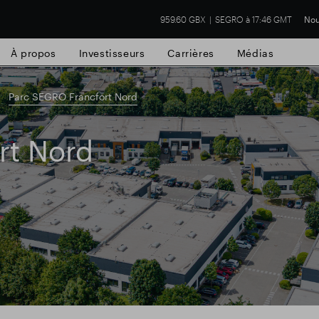
959.60 GBX
SEGRO à 17:46 GMT
Nou
À propos
Investisseurs
Carrières
Médias
Parc SEGRO Francfort Nord
rt Nord
cial de Slough
Résultats financiers
Mis