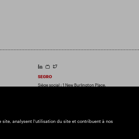
https://www.linkedin.com/
https://www.youtube.com/
https://twitter.com/segroplc
SEGRO
Siège social : 1 New Burlington Place,
Londres W1S 2HR
Numéro d'enregistrement au Royaume-Uni
167591
Lieu d'immatriculation : Angleterre et Pays
de Galles
 site, analysent l'utilisation du site et contribuent à nos